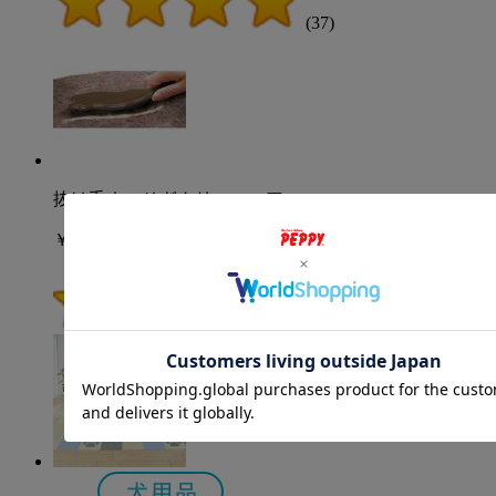
(37)
抜け毛ネコそぎクリーニャア
￥946
(30)