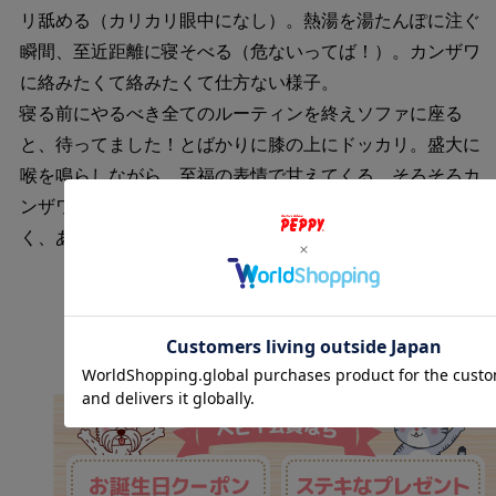
リ舐める（カリカリ眼中になし）。熱湯を湯たんぽに注ぐ
瞬間、至近距離に寝そべる（危ないってば！）。カンザワ
に絡みたくて絡みたくて仕方ない様子。
寝る前にやるべき全てのルーティンを終えソファに座る
と、待ってました！とばかりに膝の上にドッカリ。盛大に
喉を鳴らしながら、至福の表情で甘えてくる。そろそろカ
ンザワも眠いんだけど…王太郎を膝から降ろすに偲びな
く、あくびをしながら今夜も更けてゆく。
バナー一覧