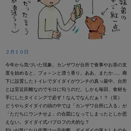
２月１０日
今年から気づいた現象。カンザワが台所で食事やお茶の支
度を始めると、プォ～ンと漂う香り。ああ、またか…。廊
下に設置したトイレでダイダイがウンチの真っ最中。台所
とは至近距離なのでモロに匂うのだ。しかも毎回、食材を
手にしたタイミングで必ず！なんでなんだぁ！？（笑）
どうやらダイダイの頭の中では「カンザワ台所に入る」が
「ただちにウンチせよ」の合図になってしまったとしか思
えない。ダイダイ式パブロフの犬的な？
匂いが気になり作業は一旦中断。ダイダイの落としものを