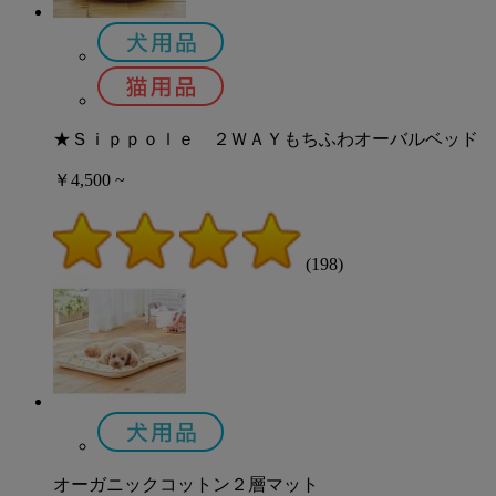
★Ｓｉｐｐｏｌｅ ２ＷＡＹもちふわオーバルベッド
￥4,500 ~
(198)
オーガニックコットン２層マット