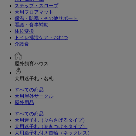
ステップ・スロープ
犬用フロアマット
保温・防寒・その他サポート
看護・食事補助
体位変換
トイレ排泄ケア・おむつ
介護食
屋外飼育ハウス
犬用迷子札・名札
すべての商品
犬用屋外サークル
屋外用品
すべての商品
犬用迷子札（ぶらさげるタイプ）
犬用迷子札（巻きつけるタイプ）
犬用迷子札付き首輪（ネックレス）