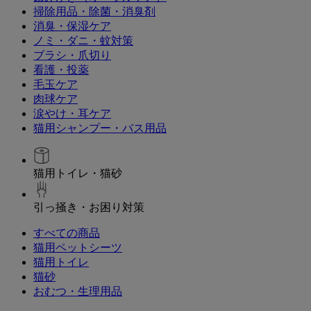
掃除用品・除菌・消臭剤
消臭・保湿ケア
ノミ・ダニ・蚊対策
ブラシ・爪切り
看護・投薬
毛玉ケア
肉球ケア
涙やけ・耳ケア
猫用シャンプー・バス用品
猫用トイレ・猫砂
引っ掻き・お困り対策
すべての商品
猫用ペットシーツ
猫用トイレ
猫砂
おむつ・生理用品