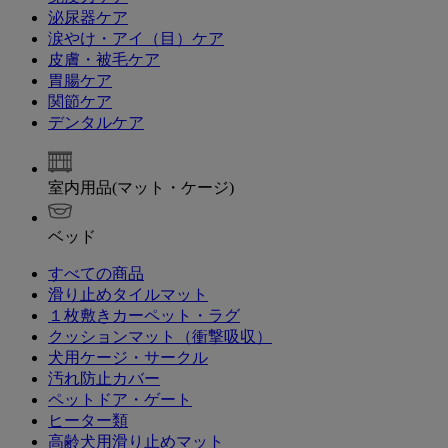
泌尿器ケア
涙やけ・アイ（目）ケア
皮膚・被毛ケア
胃腸ケア
関節ケア
デンタルケア
室内用品(マット・ケージ)
ベッド
すべての商品
滑り止めタイルマット
１枚敷きカーペット・ラグ
クッションマット（衝撃吸収）
犬用ケージ・サークル
汚れ防止カバー
ペットドア・ゲート
ヒーター類
高齢犬用滑り止めマット