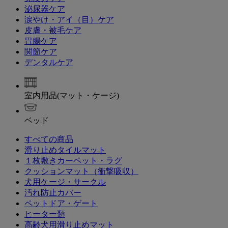
泌尿器ケア
涙やけ・アイ（目）ケア
皮膚・被毛ケア
胃腸ケア
関節ケア
デンタルケア
室内用品(マット・ケージ)
ベッド
すべての商品
滑り止めタイルマット
１枚敷きカーペット・ラグ
クッションマット（衝撃吸収）
犬用ケージ・サークル
汚れ防止カバー
ペットドア・ゲート
ヒーター類
高齢犬用滑り止めマット