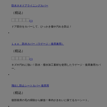
防水ネオドアライニングカバー
（税込）
(1)
ドア部分をカバーして、ひっかき傷や汚れを防止！
Ｌｅｅ 防水カバー（ラゲージ・後席兼用）
（税込）
(1)
キズや汚れに強い！防水・撥水加工素材を使用したラゲージ・後席兼用カバ
ー。
飛出し防止シートカバー 後席用
（税込）
後部座席の毛の掃除から解放！車内がきれいに保てるカーシート。