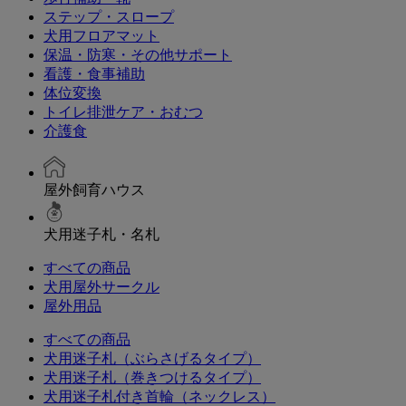
ステップ・スロープ
犬用フロアマット
保温・防寒・その他サポート
看護・食事補助
体位変換
トイレ排泄ケア・おむつ
介護食
屋外飼育ハウス
犬用迷子札・名札
すべての商品
犬用屋外サークル
屋外用品
すべての商品
犬用迷子札（ぶらさげるタイプ）
犬用迷子札（巻きつけるタイプ）
犬用迷子札付き首輪（ネックレス）