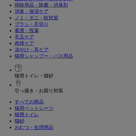
掃除用品・除菌・消臭剤
消臭・保湿ケア
ノミ・ダニ・蚊対策
ブラシ・爪切り
看護・投薬
毛玉ケア
肉球ケア
涙やけ・耳ケア
猫用シャンプー・バス用品
猫用トイレ・猫砂
引っ掻き・お困り対策
すべての商品
猫用ペットシーツ
猫用トイレ
猫砂
おむつ・生理用品