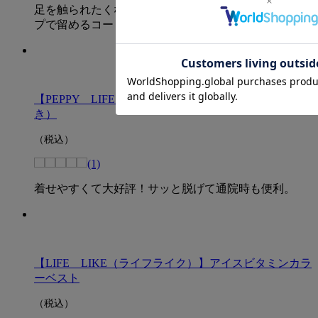
足を触られたくない子に。頭を通してワンタッチテー
プで留めるコート
【PEPPY LIFE】着せるのらくちんウェア（背中開
き）
（税込）
(1)
着せやすくて大好評！サッと脱げて通院時も便利。
【LIFE LIKE（ライフライク）】アイスビタミンカラ
ーベスト
（税込）