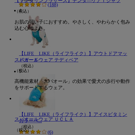
【マンダリンブラザース】テンダ―ケアＴシャツ
(188)
4
（税込）
お肌の弱い子におすすめ。やさしく、やわらかく包み
込む心地よさ。
【LIFE LIKE（ライフライク）】アウトドアマッ
スパオールウェア テディベア
ドガード
（税込）
（税込）
5
高機能素材「スパオール」の効果で愛犬の歩行や動作
をサポートするウェア。
【LIFE LIKE（ライフライク）】アイスビタミン
スパオールウェア ＵＣＬＡ
カラーベ...
（税込）
（税込）
(6)