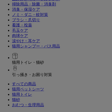
掃除用品・除菌・消臭剤
消臭・保湿ケア
ノミ・ダニ・蚊対策
ブラシ・爪切り
看護・投薬
毛玉ケア
肉球ケア
涙やけ・耳ケア
猫用シャンプー・バス用品
猫用トイレ・猫砂
引っ掻き・お困り対策
すべての商品
猫用ペットシーツ
猫用トイレ
猫砂
おむつ・生理用品