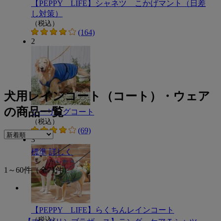
【PEPPY LIFE】シャネツ こかげマント（日差
し対策）
（税込）
(164)
2
犬用レインコート（コート）・ウェア
の商品一覧
クーリングコート
（税込）
(69)
3
標準
詳しく
1～60件
（全71件）
【PEPPY LIFE】らくちんレインコート
（税込）