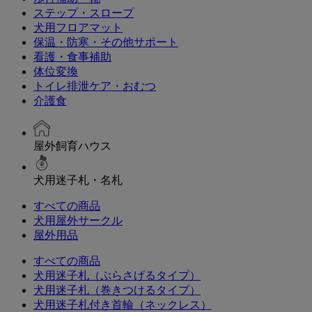
ステップ・スロープ
犬用フロアマット
保温・防寒・その他サポート
看護・食事補助
体位変換
トイレ排泄ケア・おむつ
介護食
屋外飼育ハウス
犬用迷子札・名札
すべての商品
犬用屋外サークル
屋外用品
すべての商品
犬用迷子札（ぶらさげるタイプ）
犬用迷子札（巻きつけるタイプ）
犬用迷子札付き首輪（ネックレス）