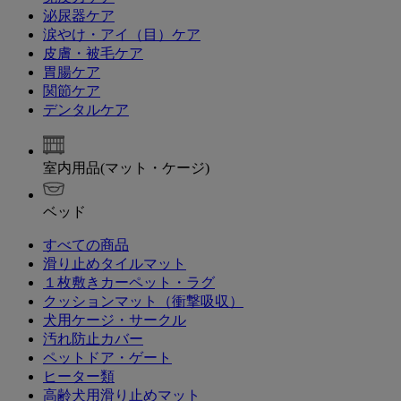
泌尿器ケア
涙やけ・アイ（目）ケア
皮膚・被毛ケア
胃腸ケア
関節ケア
デンタルケア
室内用品(マット・ケージ)
ベッド
すべての商品
滑り止めタイルマット
１枚敷きカーペット・ラグ
クッションマット（衝撃吸収）
犬用ケージ・サークル
汚れ防止カバー
ペットドア・ゲート
ヒーター類
高齢犬用滑り止めマット