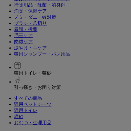
掃除用品・除菌・消臭剤
消臭・保湿ケア
ノミ・ダニ・蚊対策
ブラシ・爪切り
看護・投薬
毛玉ケア
肉球ケア
涙やけ・耳ケア
猫用シャンプー・バス用品
猫用トイレ・猫砂
引っ掻き・お困り対策
すべての商品
猫用ペットシーツ
猫用トイレ
猫砂
おむつ・生理用品