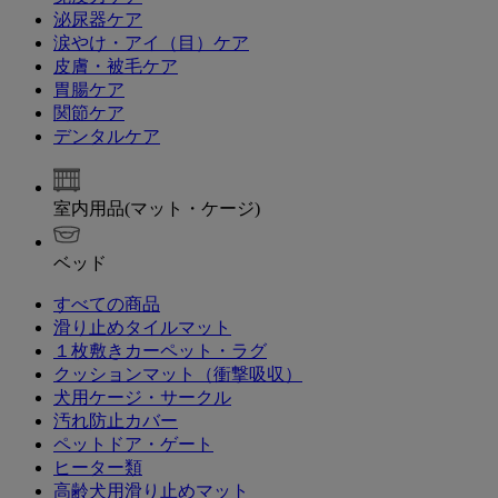
泌尿器ケア
涙やけ・アイ（目）ケア
皮膚・被毛ケア
胃腸ケア
関節ケア
デンタルケア
室内用品(マット・ケージ)
ベッド
すべての商品
滑り止めタイルマット
１枚敷きカーペット・ラグ
クッションマット（衝撃吸収）
犬用ケージ・サークル
汚れ防止カバー
ペットドア・ゲート
ヒーター類
高齢犬用滑り止めマット