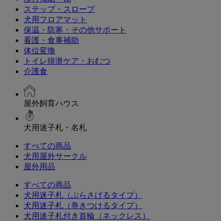
ステップ・スロープ
犬用フロアマット
保温・防寒・その他サポート
看護・食事補助
体位変換
トイレ排泄ケア・おむつ
介護食
屋外飼育ハウス
犬用迷子札・名札
すべての商品
犬用屋外サークル
屋外用品
すべての商品
犬用迷子札（ぶらさげるタイプ）
犬用迷子札（巻きつけるタイプ）
犬用迷子札付き首輪（ネックレス）