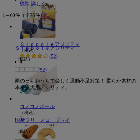
標準
詳しく
1～60件
（全75件）
Ｓｉｐｐｏｌｅアジリティ
Ｓｉｐｐｏｌｅアジリティ
（税込）
(52)
（税込）
4
(52)
雨の日もおうちで楽しく運動不足対策！ 柔らか素材の
本格派犬用アジリティ。
コノコノボール
（税込）
5
国産フリースロープトイ
（税込）