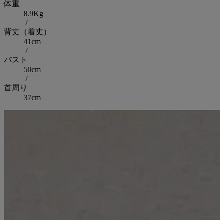
体重
8.9Kg
/
背丈（着丈）
41cm
/
バスト
50cm
/
首周り
37cm