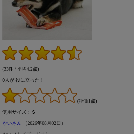
(33件 / 平均4.2点)
0
人が
役に立った！
(評価1点)
使用サイズ : Ｓ
かいさん
（
2026
年
08
月
02
日）