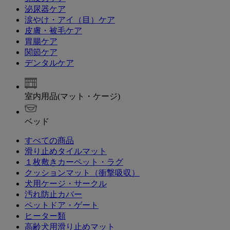
泌尿器ケア
涙やけ・アイ（目）ケア
皮膚・被毛ケア
胃腸ケア
関節ケア
デンタルケア
室内用品(マット・ケージ)
ベッド
すべての商品
滑り止めタイルマット
１枚敷きカーペット・ラグ
クッションマット（衝撃吸収）
犬用ケージ・サークル
汚れ防止カバー
ペットドア・ゲート
ヒーター類
高齢犬用滑り止めマット