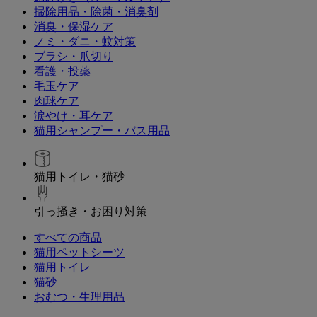
掃除用品・除菌・消臭剤
消臭・保湿ケア
ノミ・ダニ・蚊対策
ブラシ・爪切り
看護・投薬
毛玉ケア
肉球ケア
涙やけ・耳ケア
猫用シャンプー・バス用品
猫用トイレ・猫砂
引っ掻き・お困り対策
すべての商品
猫用ペットシーツ
猫用トイレ
猫砂
おむつ・生理用品