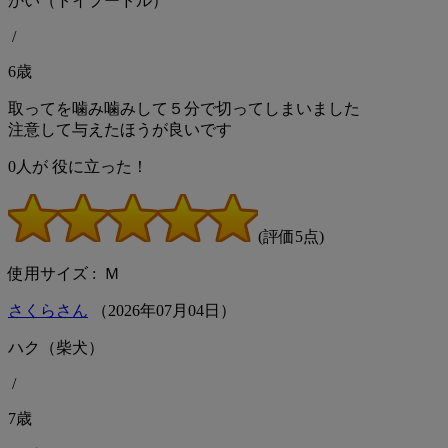
かい（トイプードル）
/
6歳
取ってを噛み噛みして５分で切ってしまいました
注意して与えたほうが良いです
0
人が
役に立った！
(評価5点)
使用サイズ : Ｍ
さくらさん
（
2026
年
07
月
04
日）
ハク（柴犬）
/
7歳