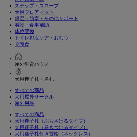
ステップ・スロープ
犬用フロアマット
保温・防寒・その他サポート
看護・食事補助
体位変換
トイレ排泄ケア・おむつ
介護食
屋外飼育ハウス
犬用迷子札・名札
すべての商品
犬用屋外サークル
屋外用品
すべての商品
犬用迷子札（ぶらさげるタイプ）
犬用迷子札（巻きつけるタイプ）
犬用迷子札付き首輪（ネックレス）