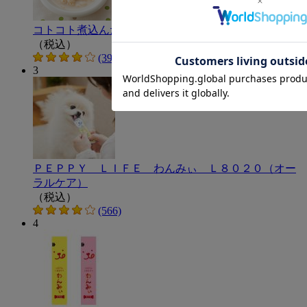
コトコト煮込んだ犬用ヤギミルクスープ
（税込）
(395)
3
ＰＥＰＰＹ ＬＩＦＥ わんみぃ Ｌ８０２０（オー
ラルケア）
（税込）
(566)
4