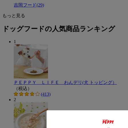
吉岡フード
(29)
もっと見る
ドッグフードの人気商品ランキング
1
ＰＥＰＰＹ ＬＩＦＥ わんデリ(犬 トッピング）
（税込）
(413)
2