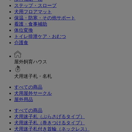
ステップ・スロープ
犬用フロアマット
保温・防寒・その他サポート
看護・食事補助
体位変換
トイレ排泄ケア・おむつ
介護食
屋外飼育ハウス
犬用迷子札・名札
すべての商品
犬用屋外サークル
屋外用品
すべての商品
犬用迷子札（ぶらさげるタイプ）
犬用迷子札（巻きつけるタイプ）
犬用迷子札付き首輪（ネックレス）