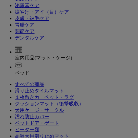
泌尿器ケア
涙やけ・アイ（目）ケア
皮膚・被毛ケア
胃腸ケア
関節ケア
デンタルケア
室内用品(マット・ケージ)
ベッド
すべての商品
滑り止めタイルマット
１枚敷きカーペット・ラグ
クッションマット（衝撃吸収）
犬用ケージ・サークル
汚れ防止カバー
ペットドア・ゲート
ヒーター類
高齢犬用滑り止めマット