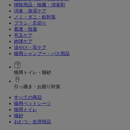
掃除用品・除菌・消臭剤
消臭・保湿ケア
ノミ・ダニ・蚊対策
ブラシ・爪切り
看護・投薬
毛玉ケア
肉球ケア
涙やけ・耳ケア
猫用シャンプー・バス用品
猫用トイレ・猫砂
引っ掻き・お困り対策
すべての商品
猫用ペットシーツ
猫用トイレ
猫砂
おむつ・生理用品