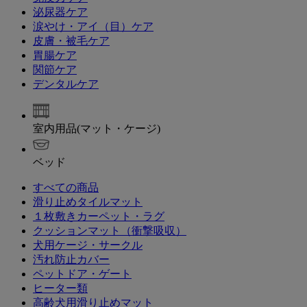
泌尿器ケア
涙やけ・アイ（目）ケア
皮膚・被毛ケア
胃腸ケア
関節ケア
デンタルケア
室内用品(マット・ケージ)
ベッド
すべての商品
滑り止めタイルマット
１枚敷きカーペット・ラグ
クッションマット（衝撃吸収）
犬用ケージ・サークル
汚れ防止カバー
ペットドア・ゲート
ヒーター類
高齢犬用滑り止めマット