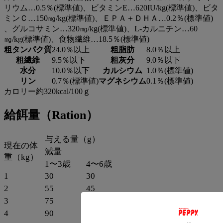
与量を調整して与えてください。
リウム…0.5％(標準値)、ビタミンE…620IU/kg(標準値)、ビタ
ミンＣ…150㎎/kg(標準値)、ＥＰＡ＋ＤＨＡ…0.2％(標準値)
【推奨種】
、グルコサミン…320㎎/kg(標準値)、L-カルニチン…60
超小型犬、小型犬、中型犬、大型犬
㎎/kg(標準値)、食物繊維…18.5％(標準値)
粗タンパク質
24.0％以上
粗脂肪
8.0％以上
【ライフステージ】
粗繊維
9.5％以下
粗灰分
9.0％以下
アダルト（1歳から）
水分
10.0％以下
カルシウム
1.0％(標準値)
【使用上の注意】
リン
0.7％(標準値)
マグネシウム
0.1％(標準値)
・本品は犬用です。
カロリー約320kcal/100ｇ
・直射日光、高温多湿を避けて保存してください。
給餌量（Ration）
【こんな方におすすめ】
・1歳以上の成犬の体重管理に配慮した主食を探している方
与える量（g）
・避妊・去勢後の愛犬の健康維持に配慮したい方
現在の体
減量
・食事の満足感を保ちながら、食べ過ぎによる肥満に配慮し
重（kg）
たい方
1〜3歳
4〜6歳
・お腹や下部尿路の健康維持にも配慮したい方
1
30
30
2
55
45
【プロフェッショナル・バランス】
3
75
65
日本に暮らす愛犬の食と住環境を知り尽くしたプロたちが、
技術と真心をこめて作った国産高機能フードブランド。
4
90
60
合成保存料や着色料不使用で、国内の自社工場で製造された