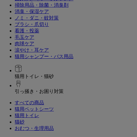
掃除用品・除菌・消臭剤
消臭・保湿ケア
ノミ・ダニ・蚊対策
ブラシ・爪切り
看護・投薬
毛玉ケア
肉球ケア
涙やけ・耳ケア
猫用シャンプー・バス用品
猫用トイレ・猫砂
引っ掻き・お困り対策
すべての商品
猫用ペットシーツ
猫用トイレ
猫砂
おむつ・生理用品