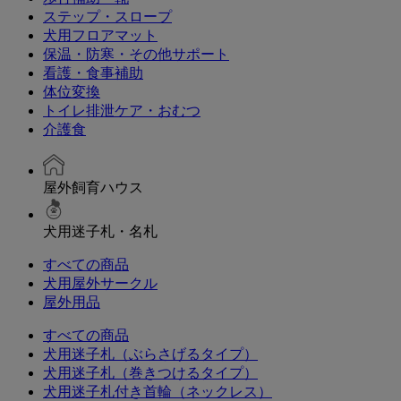
ステップ・スロープ
犬用フロアマット
保温・防寒・その他サポート
看護・食事補助
体位変換
トイレ排泄ケア・おむつ
介護食
屋外飼育ハウス
犬用迷子札・名札
すべての商品
犬用屋外サークル
屋外用品
すべての商品
犬用迷子札（ぶらさげるタイプ）
犬用迷子札（巻きつけるタイプ）
犬用迷子札付き首輪（ネックレス）