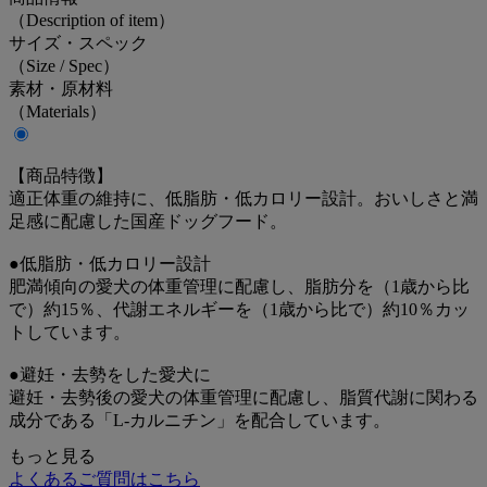
（Description of item）
サイズ・スペック
（Size / Spec）
素材・原材料
（Materials）
【商品特徴】
適正体重の維持に、低脂肪・低カロリー設計。おいしさと満
足感に配慮した国産ドッグフード。
●低脂肪・低カロリー設計
肥満傾向の愛犬の体重管理に配慮し、脂肪分を（1歳から比
で）約15％、代謝エネルギーを（1歳から比で）約10％カッ
トしています。
●避妊・去勢をした愛犬に
避妊・去勢後の愛犬の体重管理に配慮し、脂質代謝に関わる
成分である「L-カルニチン」を配合しています。
もっと見る
●食物繊維を強化し、満足感に配慮
よくあるご質問はこちら
食物繊維を（1歳から比で）約225％強化。