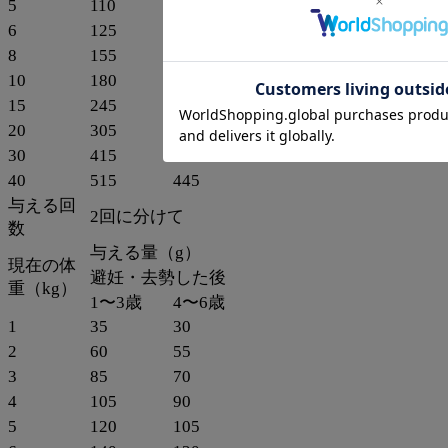
5
110
95
日本製フードです。
6
125
105
8
155
135
【プロフェッショナル・バランスの商品一覧はこちら】
10
180
155
⇒ブランド紹介・商品一覧はこちらから
15
245
215
【関連商品はこちら】
20
305
265
⇒ペットライン プロフェッショナルバランス 超小粒 1歳か
30
415
360
ら体重管理
40
515
445
⇒ペットライン プロフェッショナルバランス 1歳から
⇒プロフェッショナルバランス パウチ 犬用
与える回
2回に分けて
数
与える量（g）
現在の体
避妊・去勢した後
重（kg）
1〜3歳
4〜6歳
1
35
30
2
60
55
3
85
70
4
105
90
5
120
105