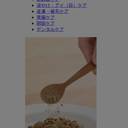
涙やけ・アイ（目）ケア
皮膚・被毛ケア
胃腸ケア
関節ケア
デンタルケア