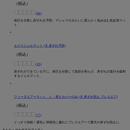
（税込）
(68)
体圧を分散し床ずれを予防。マシュマロみたいに柔らかく包み込む低反発マッ
ト。
エクスジェルマット (犬 床ずれ予防)
（税込）
(29)
床ずれができている子に。体圧を分散して負担を和らげ、床ずれの進行を緩和
するジェルマット。
フィーヌエアーマット Ｌ・替えカバーのみ (犬 床ずれ防止 ブレスエア)
（税込）
(77)
ぐっすり快眠！通気と弾発性に優れたブレスエアーで愛犬の床ずれ防止に。
あなたへのおすすめアイテム