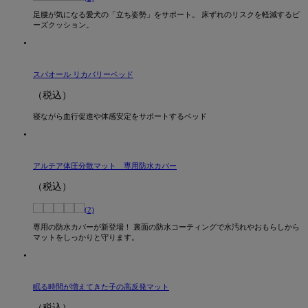
足腰が気になる愛犬の「立ち姿勢」をサポート。 床ずれのリスクを軽減するビ
ーズクッション。
スパオール リカバリーベッド
（税込）
寝ながら血行促進や体感安定をサポートするベッド
アルテア体圧分散マット 専用防水カバー
（税込）
(2)
専用の防水カバーが新登場！ 裏面の防水コーティングで水汚れやおもらしから
マットをしっかりと守ります。
眠る時間が増えてきた子の高反発マット
（税込）