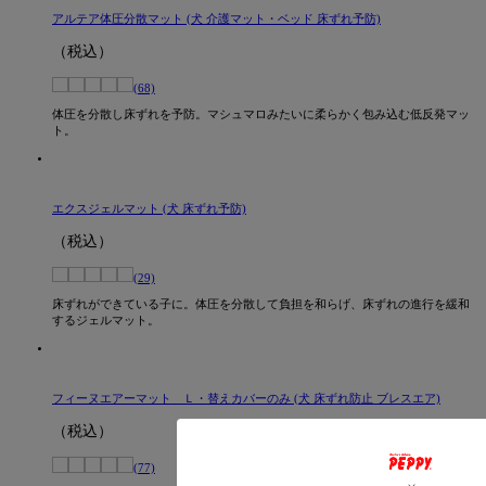
アルテア体圧分散マット (犬 介護マット・ベッド 床ずれ予防)
（税込）
(68)
体圧を分散し床ずれを予防。マシュマロみたいに柔らかく包み込む低反発マッ
ト。
エクスジェルマット (犬 床ずれ予防)
（税込）
(29)
床ずれができている子に。体圧を分散して負担を和らげ、床ずれの進行を緩和
するジェルマット。
フィーヌエアーマット Ｌ・替えカバーのみ (犬 床ずれ防止 ブレスエア)
（税込）
(77)