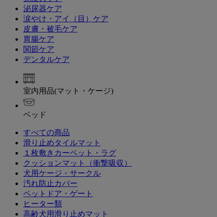
泌尿器ケア
涙やけ・アイ（目）ケア
皮膚・被毛ケア
胃腸ケア
関節ケア
デンタルケア
室内用品(マット・ケージ)
ベッド
すべての商品
滑り止めタイルマット
１枚敷きカーペット・ラグ
クッションマット（衝撃吸収）
犬用ケージ・サークル
汚れ防止カバー
ペットドア・ゲート
ヒーター類
高齢犬用滑り止めマット