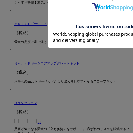
ぐっすり快眠！通気と弾発性に優れたブレスエアーで愛犬の床ずれ防止に。
ｇｕｇｕドギーシニア
（税込）
愛犬の足腰に寄り添うスロープ付きベッド
ｇｕｇｕドギーシニアアップグレードキット
（税込）
お持ちのguguドギーベッドがより出入りしやすくなるスロープキット
リラクッション
（税込）
(2)
足腰が気になる愛犬の「立ち姿勢」をサポート。 床ずれのリスクを軽減するビ