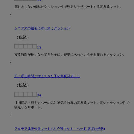
底付きしない優れたクッション性で寝返りをサポートする高反発マット。
シニア犬の寝姿に寄り添うクッション
（税込）
(2)
寝る時間が長くなってきた子に。寝姿にあったカタチを作れるクッション。
旧：眠る時間が増えてきた子の高反発マット
（税込）
(6)
【旧商品・替えカバーのみ】通気性抜群の高反発マット。高いクッション性で
寝返りをサポート。
アルテア体圧分散マット (犬 介護マット・ベッド 床ずれ予防)