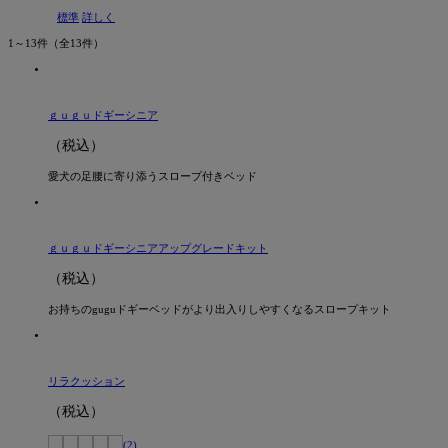
標準
詳しく
1～13件
（全13件）
ｇｕｇｕドギーシニア
（税込）
愛犬の足腰に寄り添うスロープ付きベッド
ｇｕｇｕドギーシニアアップグレードキット
（税込）
お持ちのguguドギーベッドがより出入りしやすくなるスロープキット
リラクッション
（税込）
(2)