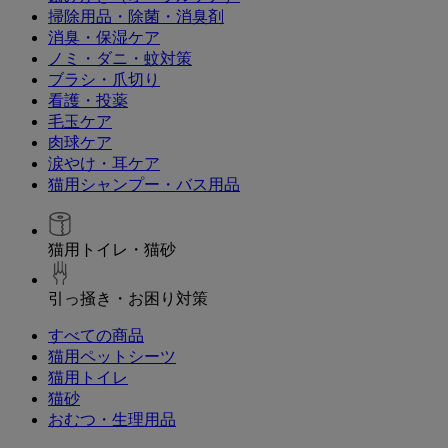
掃除用品・除菌・消臭剤
消臭・保湿ケア
ノミ・ダニ・蚊対策
ブラシ・爪切り
看護・投薬
毛玉ケア
肉球ケア
涙やけ・耳ケア
猫用シャンプー・バス用品
猫用トイレ・猫砂
引っ掻き・お困り対策
すべての商品
猫用ペットシーツ
猫用トイレ
猫砂
おむつ・生理用品