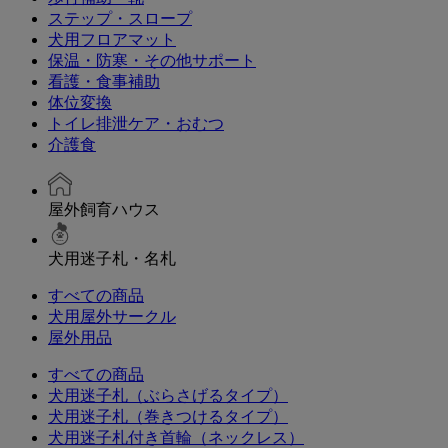
ステップ・スロープ
犬用フロアマット
保温・防寒・その他サポート
看護・食事補助
体位変換
トイレ排泄ケア・おむつ
介護食
屋外飼育ハウス
犬用迷子札・名札
すべての商品
犬用屋外サークル
屋外用品
すべての商品
犬用迷子札（ぶらさげるタイプ）
犬用迷子札（巻きつけるタイプ）
犬用迷子札付き首輪（ネックレス）