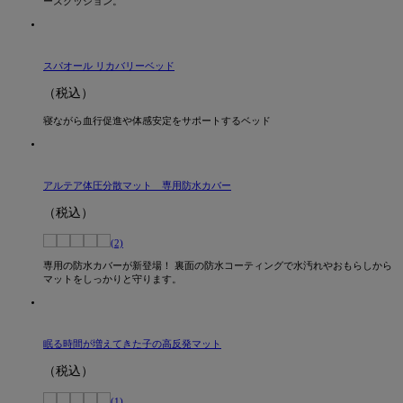
ーズクッション。
スパオール リカバリーベッド
（税込）
寝ながら血行促進や体感安定をサポートするベッド
アルテア体圧分散マット 専用防水カバー
（税込）
(2)
専用の防水カバーが新登場！ 裏面の防水コーティングで水汚れやおもらしから
マットをしっかりと守ります。
眠る時間が増えてきた子の高反発マット
（税込）
(1)