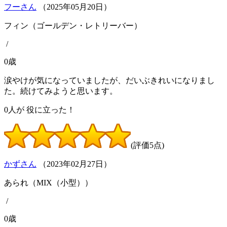
フーさん
（
2025
年
05
月
20
日）
フィン（ゴールデン・レトリーバー）
/
0歳
涙やけが気になっていましたが、だいぶきれいになりまし
た。続けてみようと思います。
0
人が
役に立った！
(評価5点)
かずさん
（
2023
年
02
月
27
日）
あられ（MIX（小型））
/
0歳