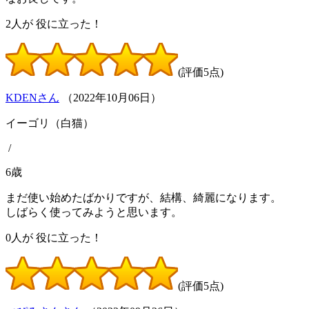
2
人が
役に立った！
(評価5点)
KDENさん
（
2022
年
10
月
06
日）
イーゴリ（白猫）
/
6歳
まだ使い始めたばかりですが、結構、綺麗になります。
しばらく使ってみようと思います。
0
人が
役に立った！
(評価5点)