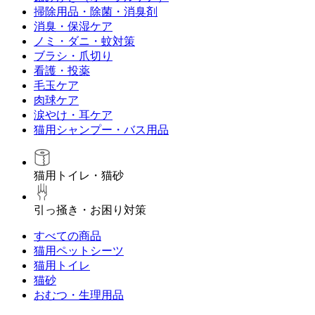
掃除用品・除菌・消臭剤
消臭・保湿ケア
ノミ・ダニ・蚊対策
ブラシ・爪切り
看護・投薬
毛玉ケア
肉球ケア
涙やけ・耳ケア
猫用シャンプー・バス用品
猫用トイレ・猫砂
引っ掻き・お困り対策
すべての商品
猫用ペットシーツ
猫用トイレ
猫砂
おむつ・生理用品