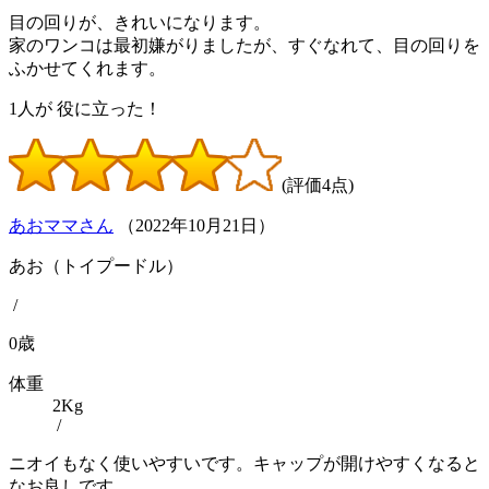
目の回りが、きれいになります。
家のワンコは最初嫌がりましたが、すぐなれて、目の回りを
ふかせてくれます。
1
人が
役に立った！
(評価4点)
あおママさん
（
2022
年
10
月
21
日）
あお（トイプードル）
/
0歳
体重
2Kg
/
ニオイもなく使いやすいです。キャップが開けやすくなると
なお良しです。