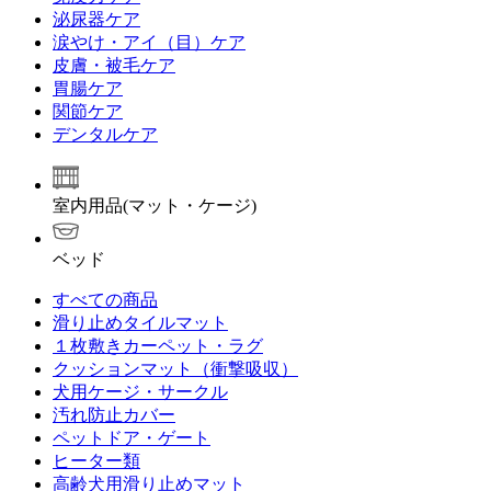
泌尿器ケア
涙やけ・アイ（目）ケア
皮膚・被毛ケア
胃腸ケア
関節ケア
デンタルケア
室内用品(マット・ケージ)
ベッド
すべての商品
滑り止めタイルマット
１枚敷きカーペット・ラグ
クッションマット（衝撃吸収）
犬用ケージ・サークル
汚れ防止カバー
ペットドア・ゲート
ヒーター類
高齢犬用滑り止めマット