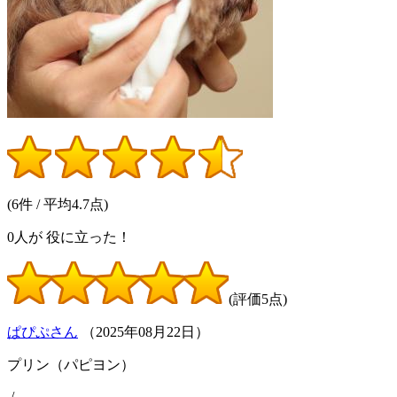
(6件 / 平均4.7点)
0
人が
役に立った！
(評価5点)
ぱぴぷさん
（
2025
年
08
月
22
日）
プリン（パピヨン）
/