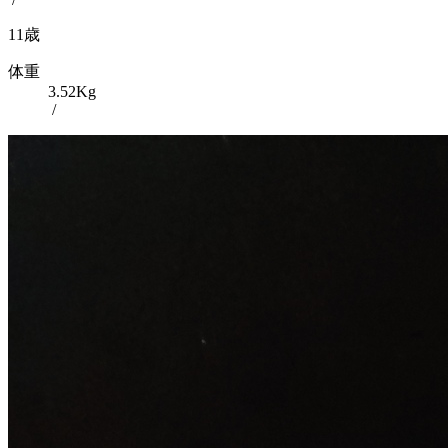
11歳
体重
3.52Kg
/