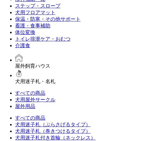
ステップ・スロープ
犬用フロアマット
保温・防寒・その他サポート
看護・食事補助
体位変換
トイレ排泄ケア・おむつ
介護食
屋外飼育ハウス
犬用迷子札・名札
すべての商品
犬用屋外サークル
屋外用品
すべての商品
犬用迷子札（ぶらさげるタイプ）
犬用迷子札（巻きつけるタイプ）
犬用迷子札付き首輪（ネックレス）