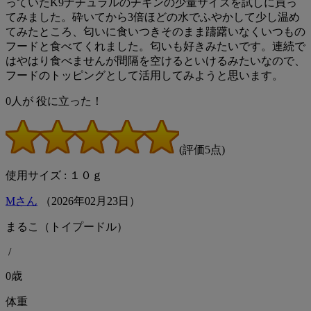
っていたK9ナチュラルのチキンの少量サイズを試しに買っ
てみました。砕いてから3倍ほどの水でふやかして少し温め
てみたところ、匂いに食いつきそのまま躊躇いなくいつもの
フードと食べてくれました。匂いも好きみたいです。連続で
はやはり食べませんが間隔を空けるといけるみたいなので、
フードのトッピングとして活用してみようと思います。
0
人が
役に立った！
(評価5点)
使用サイズ : １０ｇ
Mさん
（
2026
年
02
月
23
日）
まるこ（トイプードル）
/
0歳
体重