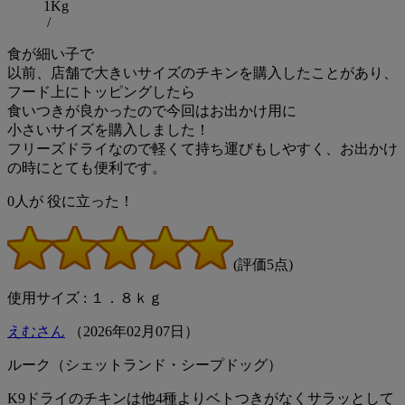
1Kg
/
食が細い子で
以前、店舗で大きいサイズのチキンを購入したことがあり、
フード上にトッピングしたら
食いつきが良かったので今回はお出かけ用に
小さいサイズを購入しました！
フリーズドライなので軽くて持ち運びもしやすく、お出かけ
の時にとても便利です。
0
人が
役に立った！
(評価5点)
使用サイズ : １．８ｋｇ
えむさん
（
2026
年
02
月
07
日）
ルーク（シェットランド・シープドッグ）
K9ドライのチキンは他4種よりベトつきがなくサラッとして