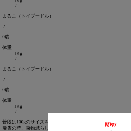
1Kg
/
まるこ（トイプードル）
/
0歳
体重
1Kg
/
まるこ（トイプードル）
/
0歳
体重
1Kg
/
普段は100gのサイズを購入しているけど
帰省の時、荷物減らしたくて