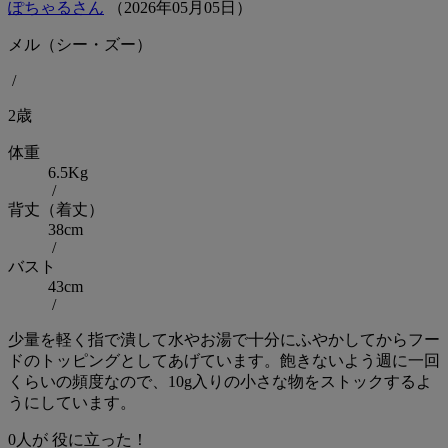
ぽちゃるさん
（
2026
年
05
月
05
日）
メル（シー・ズー）
/
2歳
体重
6.5Kg
/
背丈（着丈）
38cm
/
バスト
43cm
/
少量を軽く指で潰して水やお湯で十分にふやかしてからフー
ドのトッピングとしてあげています。飽きないよう週に一回
くらいの頻度なので、10g入りの小さな物をストックするよ
うにしています。
0
人が
役に立った！