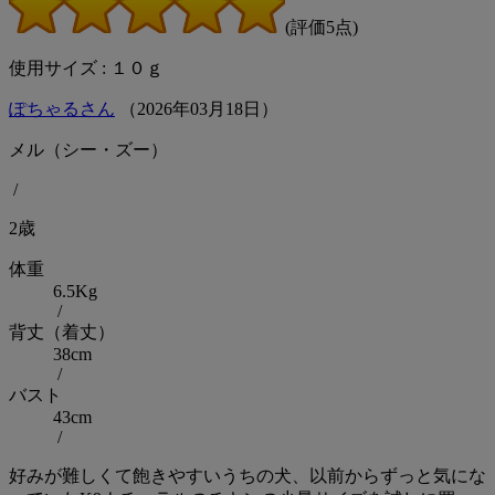
(評価5点)
使用サイズ : １０ｇ
ぽちゃるさん
（
2026
年
03
月
18
日）
メル（シー・ズー）
/
2歳
体重
6.5Kg
/
背丈（着丈）
38cm
/
バスト
43cm
/
好みが難しくて飽きやすいうちの犬、以前からずっと気にな