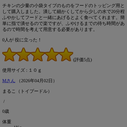
チキンの少量の小袋タイプのものをフードのトッピング用と
して購入しました。潰して細かくしてから少しの水で20分程
ふやかしてフードと一緒にあげるとよく食べてくれます。簡
単に指で潰せるので楽ですが、ふやけるまでの待ち時間があ
るので時間を考えて用意する必要があります。
0
人が
役に立った！
(評価5点)
使用サイズ : １０ｇ
Mさん
（
2026
年
04
月
02
日）
まるこ（トイプードル）
/
0歳
体重