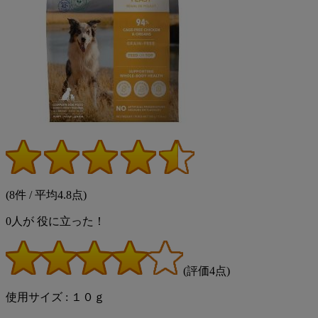
(8件 / 平均4.8点)
0
人が
役に立った！
(評価4点)
使用サイズ : １０ｇ