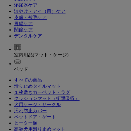
泌尿器ケア
涙やけ・アイ（目）ケア
皮膚・被毛ケア
胃腸ケア
関節ケア
デンタルケア
室内用品(マット・ケージ)
ベッド
すべての商品
滑り止めタイルマット
１枚敷きカーペット・ラグ
クッションマット（衝撃吸収）
犬用ケージ・サークル
汚れ防止カバー
ペットドア・ゲート
ヒーター類
高齢犬用滑り止めマット