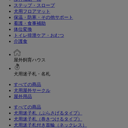
ステップ・スロープ
犬用フロアマット
保温・防寒・その他サポート
看護・食事補助
体位変換
トイレ排泄ケア・おむつ
介護食
屋外飼育ハウス
犬用迷子札・名札
すべての商品
犬用屋外サークル
屋外用品
すべての商品
犬用迷子札（ぶらさげるタイプ）
犬用迷子札（巻きつけるタイプ）
犬用迷子札付き首輪（ネックレス）