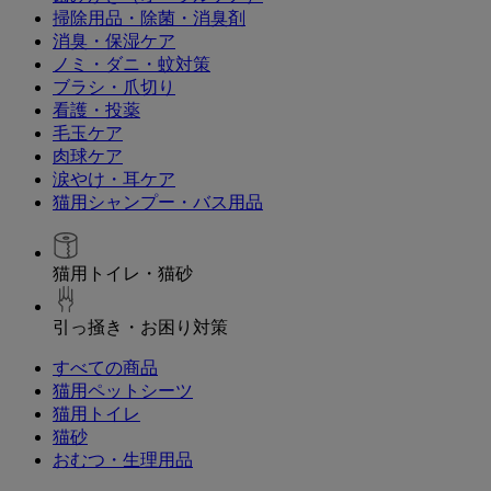
掃除用品・除菌・消臭剤
消臭・保湿ケア
ノミ・ダニ・蚊対策
ブラシ・爪切り
看護・投薬
毛玉ケア
肉球ケア
涙やけ・耳ケア
猫用シャンプー・バス用品
猫用トイレ・猫砂
引っ掻き・お困り対策
すべての商品
猫用ペットシーツ
猫用トイレ
猫砂
おむつ・生理用品