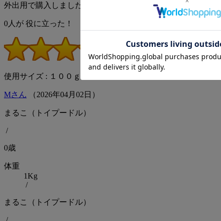
外出用で購入しました！
0
人が
役に立った！
(評価5点)
使用サイズ : １００ｇ
Mさん
（
2026
年
04
月
02
日）
まるこ（トイプードル）
/
0歳
体重
1Kg
/
まるこ（トイプードル）
/