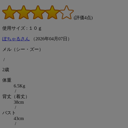
(評価4点)
使用サイズ : １０ｇ
ぽちゃるさん
（
2026
年
04
月
07
日）
メル（シー・ズー）
/
2歳
体重
6.5Kg
/
背丈（着丈）
38cm
/
バスト
43cm
/