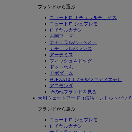
ブランドから選ぶ
ニュートロ ナチュラルチョイス
ニュートロ シュプレモ
ロイヤルカナン
吉岡フード
ナチュラルハーベスト
ナチュラルバランス
アーテミス
フィッシュ４ドッグ
ドットわん
アボダーム
FORZA10（フォルツァディエチ）
アニモンダ
その他ブランドを見る
犬用ウェットフード（缶詰・レトルトパウチ
ブランドから選ぶ
ニュートロ シュプレモ
ロイヤルカナン