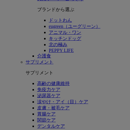
ブランドから選ぶ
ドットわん
eugreen（ユーグリーン）
アニマル・ワン
キッチンドッグ
北の極み
PEPPY LIFE
介護食
サプリメント
サプリメント
高齢の健康維持
免疫力ケア
泌尿器ケア
涙やけ・アイ（目）ケア
皮膚・被毛ケア
胃腸ケア
関節ケア
デンタルケア