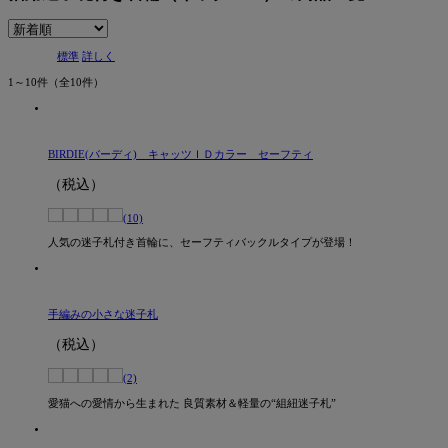
標準
詳しく
1～10件
（全10件）
BIRDIE(バーディ) キャッツＩＤカラー セーフティ
（税込）
(10)
人気の迷子札付き首輪に、セーフティバックルタイプが登場！
手編みの小さな迷子札
（税込）
(2)
愛猫への愛情から生まれた 良質素材＆軽量の“組紐迷子札”