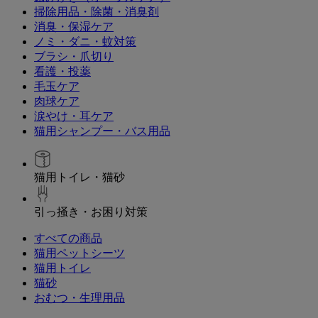
掃除用品・除菌・消臭剤
消臭・保湿ケア
ノミ・ダニ・蚊対策
ブラシ・爪切り
看護・投薬
毛玉ケア
肉球ケア
涙やけ・耳ケア
猫用シャンプー・バス用品
猫用トイレ・猫砂
引っ掻き・お困り対策
すべての商品
猫用ペットシーツ
猫用トイレ
猫砂
おむつ・生理用品