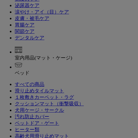
泌尿器ケア
涙やけ・アイ（目）ケア
皮膚・被毛ケア
胃腸ケア
関節ケア
デンタルケア
室内用品(マット・ケージ)
ベッド
すべての商品
滑り止めタイルマット
１枚敷きカーペット・ラグ
クッションマット（衝撃吸収）
犬用ケージ・サークル
汚れ防止カバー
ペットドア・ゲート
ヒーター類
高齢犬用滑り止めマット