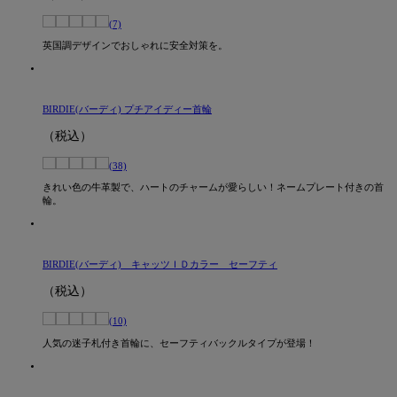
(7)
英国調デザインでおしゃれに安全対策を。
BIRDIE(バーディ) プチアイディー首輪
（税込）
(38)
きれい色の牛革製で、ハートのチャームが愛らしい！ネームプレート付きの首
輪。
BIRDIE(バーディ) キャッツＩＤカラー セーフティ
（税込）
(10)
人気の迷子札付き首輪に、セーフティバックルタイプが登場！