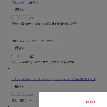
手編みの小さな迷子札
（税込）
(2)
愛猫への愛情から生まれた 良質素材＆軽量の“組紐迷子札”
BIRDIE(バーディ) キャッツＩＤカラー
（税込）
(33)
ぶら下げが気になる子に！猫のための迷子札付き首輪。
ステンレスシルエットペンダント (ネックレスタイプ ぶら下げるタイプ)
（税込）
(2)
愛犬・愛猫のシルエットが選べる！ステンレス製迷子札のペンダントタイプ。