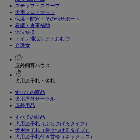
ステップ・スロープ
犬用フロアマット
保温・防寒・その他サポート
看護・食事補助
体位変換
トイレ排泄ケア・おむつ
介護食
屋外飼育ハウス
犬用迷子札・名札
すべての商品
犬用屋外サークル
屋外用品
すべての商品
犬用迷子札（ぶらさげるタイプ）
犬用迷子札（巻きつけるタイプ）
犬用迷子札付き首輪（ネックレス）