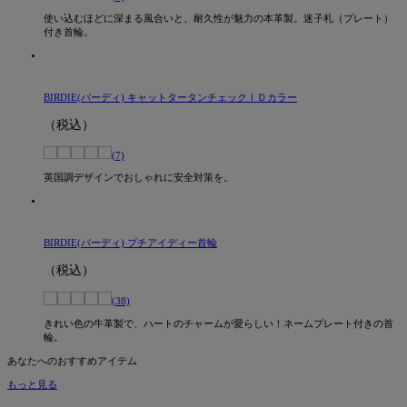
使い込むほどに深まる風合いと、耐久性が魅力の本革製。迷子札（プレート）
付き首輪。
BIRDIE(バーディ) キャットタータンチェックＩＤカラー
（税込）
(7)
英国調デザインでおしゃれに安全対策を。
BIRDIE(バーディ) プチアイディー首輪
（税込）
(38)
きれい色の牛革製で、ハートのチャームが愛らしい！ネームプレート付きの首
輪。
あなたへのおすすめアイテム
もっと見る