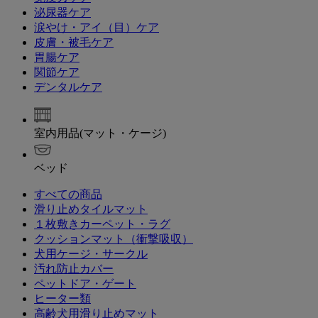
泌尿器ケア
涙やけ・アイ（目）ケア
皮膚・被毛ケア
胃腸ケア
関節ケア
デンタルケア
室内用品(マット・ケージ)
ベッド
すべての商品
滑り止めタイルマット
１枚敷きカーペット・ラグ
クッションマット（衝撃吸収）
犬用ケージ・サークル
汚れ防止カバー
ペットドア・ゲート
ヒーター類
高齢犬用滑り止めマット