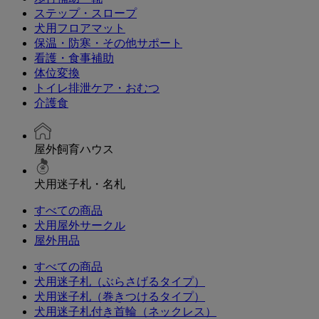
ステップ・スロープ
犬用フロアマット
保温・防寒・その他サポート
看護・食事補助
体位変換
トイレ排泄ケア・おむつ
介護食
屋外飼育ハウス
犬用迷子札・名札
すべての商品
犬用屋外サークル
屋外用品
すべての商品
犬用迷子札（ぶらさげるタイプ）
犬用迷子札（巻きつけるタイプ）
犬用迷子札付き首輪（ネックレス）