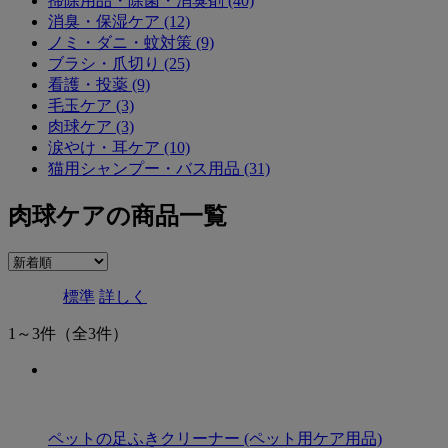
掃除用品・除菌・消臭剤 (40)
消臭・保湿ケア (12)
ノミ・ダニ・蚊対策 (9)
ブラシ・爪切り (25)
看護・投薬 (9)
毛玉ケア (3)
肉球ケア (3)
涙やけ・耳ケア (10)
猫用シャンプー・バス用品 (31)
肉球ケアの商品一覧
標準
詳しく
1～3件
（全3件）
ペットの足ふきクリーナー (ペット用ケア用品)