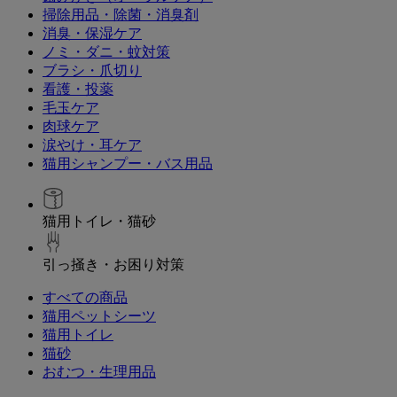
掃除用品・除菌・消臭剤
消臭・保湿ケア
ノミ・ダニ・蚊対策
ブラシ・爪切り
看護・投薬
毛玉ケア
肉球ケア
涙やけ・耳ケア
猫用シャンプー・バス用品
猫用トイレ・猫砂
引っ掻き・お困り対策
すべての商品
猫用ペットシーツ
猫用トイレ
猫砂
おむつ・生理用品