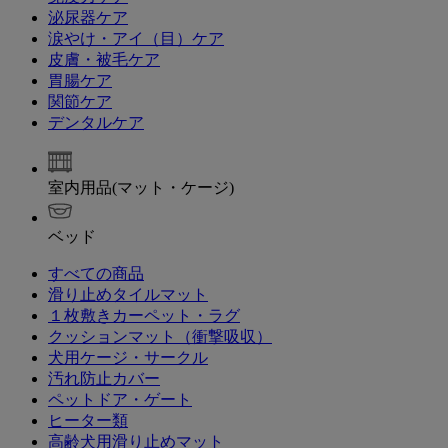
泌尿器ケア
涙やけ・アイ（目）ケア
皮膚・被毛ケア
胃腸ケア
関節ケア
デンタルケア
室内用品(マット・ケージ)
ベッド
すべての商品
滑り止めタイルマット
１枚敷きカーペット・ラグ
クッションマット（衝撃吸収）
犬用ケージ・サークル
汚れ防止カバー
ペットドア・ゲート
ヒーター類
高齢犬用滑り止めマット