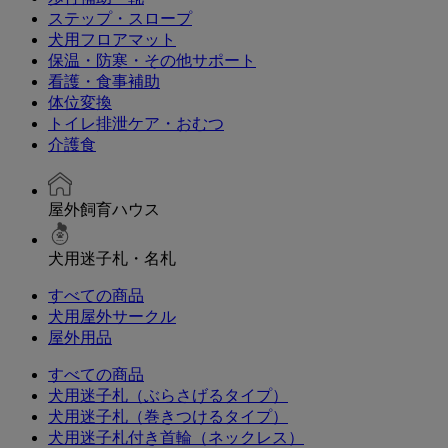
ステップ・スロープ
犬用フロアマット
保温・防寒・その他サポート
看護・食事補助
体位変換
トイレ排泄ケア・おむつ
介護食
屋外飼育ハウス
犬用迷子札・名札
すべての商品
犬用屋外サークル
屋外用品
すべての商品
犬用迷子札（ぶらさげるタイプ）
犬用迷子札（巻きつけるタイプ）
犬用迷子札付き首輪（ネックレス）