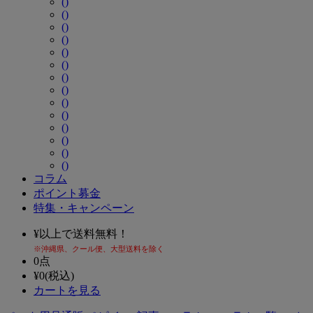
()
()
()
()
()
()
()
()
()
()
()
()
()
()
コラム
ポイント募金
特集・キャンペーン
¥
以上で送料無料！
※沖縄県、クール便、大型送料を除く
0
点
¥
0
(税込)
カートを見る