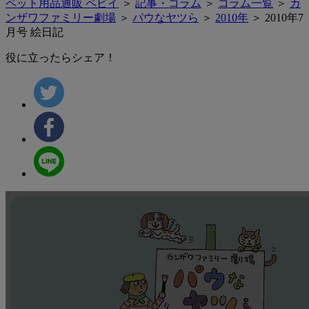
ペット用品通販 ペピイ
＞
記事・コラム
＞
コラム一覧
＞
カ
ンザワファミリー劇場
＞
パウなヤツら
＞
2010年
＞ 2010年7
月号 絵日記
役に立ったらシェア！