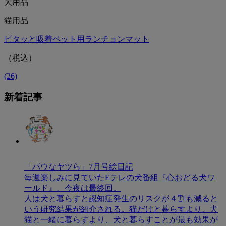
犬用品
猫用品
ピタッと吸着ペット用ランチョンマット
（税込）
(26)
新着記事
「パウなヤツら」7月号絵日記
毎週楽しみに見ていたEテレの犬番組『心おどる犬ワ
ールド』、今夜は最終回。
人は犬と暮らすと認知症発生のリスクが４割も減ると
いう研究結果が紹介される。猫だけと暮らすより、犬
猫と一緒に暮らすより、犬と暮らすことが最も効果が