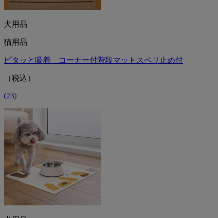
犬用品
猫用品
ピタッと吸着 コーナー付階段マットスベリ止め付
（税込）
(23)