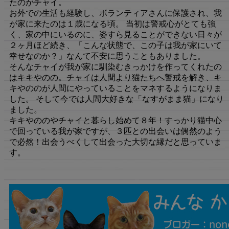
たのがチャイ。
お外での生活も経験し、ボランティアさんに保護され、我
が家に来たのは１歳になる頃。 当初は警戒心がとても強
く、家の中にいるのに、姿すら見ることができない日々が
２ヶ月ほど続き、「こんな状態で、この子は我が家にいて
幸せなのか？」なんて不安に思うこともありました。
そんなチャイが我が家に馴染むきっかけを作ってくれたの
はキキやのの。チャイは人間より猫たちへ警戒を解き、キ
キやののが人間にやっていることをマネするようになりま
した。 そして今では人間大好きな「なすがまま猫」になり
ました。
キキやののやチャイと暮らし始めて８年！すっかり猫中心
で回っている我が家ですが、３匹との出会いは偶然のよう
で必然！出会うべくして出会った大切な縁だと思っていま
す。