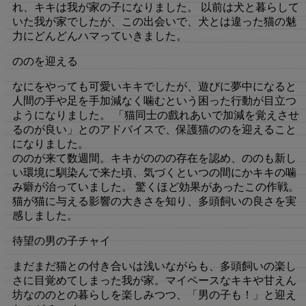
れ、キキは我が家の子になりました。 以前は犬と暮らして
いた我が家でしたが、この出会いで、犬とは違った猫の魅
力にどんどんハマっていきました。
ののを迎える
なにをやっても可愛いキキでしたが、遊びに夢中になると
人間の手や足を手加減なく噛むという困った行動が目立つ
ようになりました。 「猫同士の戲れあいで加減を覚えさせ
るのが良い」とのアドバイスで、保護猫ののを迎えること
になりました。
ののが来て数週間。キキがののの存在を認め、ののも新し
い環境に馴染んで来た頃、気づくといつの間にかキキの噛
み癖が治っていました。 驚くほど効果があったこの作戦。
猫が猫に与える影響の大きさを知り、多頭飼いの良さを実
感しました。
待望の男の子チャイ
まだまだ猫との付き合いは浅いながらも、多頭飼いの楽し
さに目覚めてしまった我が家。マイペースなキキや甘えん
坊なののとの暮らしを楽しみつつ、「男の子も！」と迎え