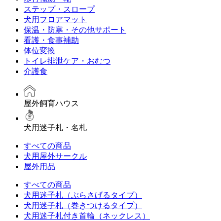
ステップ・スロープ
犬用フロアマット
保温・防寒・その他サポート
看護・食事補助
体位変換
トイレ排泄ケア・おむつ
介護食
屋外飼育ハウス
犬用迷子札・名札
すべての商品
犬用屋外サークル
屋外用品
すべての商品
犬用迷子札（ぶらさげるタイプ）
犬用迷子札（巻きつけるタイプ）
犬用迷子札付き首輪（ネックレス）