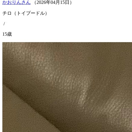
かおりんさん
（
2026
年
04
月
15
日）
チロ（トイプードル）
/
15歳