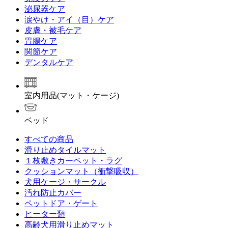
泌尿器ケア
涙やけ・アイ（目）ケア
皮膚・被毛ケア
胃腸ケア
関節ケア
デンタルケア
室内用品(マット・ケージ)
ベッド
すべての商品
滑り止めタイルマット
１枚敷きカーペット・ラグ
クッションマット（衝撃吸収）
犬用ケージ・サークル
汚れ防止カバー
ペットドア・ゲート
ヒーター類
高齢犬用滑り止めマット