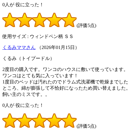
0
人が
役に立った！
(評価5点)
使用サイズ : ウィンドペン柄 ＳＳ
くるみママさん
（
2026
年
01
月
15
日）
くるみ（トイプードル）
2度目の購入です。ワンコのハウスに敷いて使っています。
ワンコはとても気に入っています！
1度目のベッドは汚れたのでドラム式洗濯機で乾燥までした
ところ、綿が膨張して不恰好になったため買い替えました。
飼い主のミスです。。
0
人が
役に立った！
(評価5点)