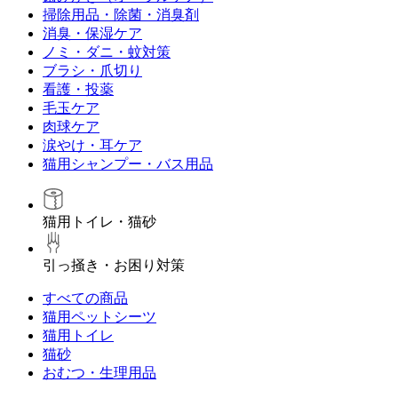
掃除用品・除菌・消臭剤
消臭・保湿ケア
ノミ・ダニ・蚊対策
ブラシ・爪切り
看護・投薬
毛玉ケア
肉球ケア
涙やけ・耳ケア
猫用シャンプー・バス用品
猫用トイレ・猫砂
引っ掻き・お困り対策
すべての商品
猫用ペットシーツ
猫用トイレ
猫砂
おむつ・生理用品