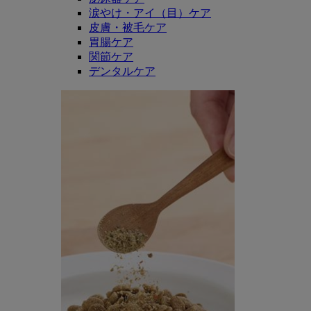
涙やけ・アイ（目）ケア
皮膚・被毛ケア
胃腸ケア
関節ケア
デンタルケア