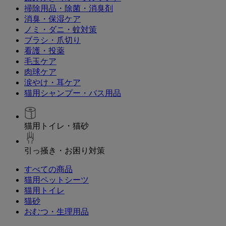
掃除用品・除菌・消臭剤
消臭・保湿ケア
ノミ・ダニ・蚊対策
ブラシ・爪切り
看護・投薬
毛玉ケア
肉球ケア
涙やけ・耳ケア
猫用シャンプー・バス用品
猫用トイレ・猫砂
引っ掻き・お困り対策
すべての商品
猫用ペットシーツ
猫用トイレ
猫砂
おむつ・生理用品