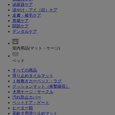
泌尿器ケア
涙やけ・アイ（目）ケア
皮膚・被毛ケア
胃腸ケア
関節ケア
デンタルケア
室内用品(マット・ケージ)
ベッド
すべての商品
滑り止めタイルマット
１枚敷きカーペット・ラグ
クッションマット（衝撃吸収）
犬用ケージ・サークル
汚れ防止カバー
ペットドア・ゲート
ヒーター類
高齢犬用滑り止めマット