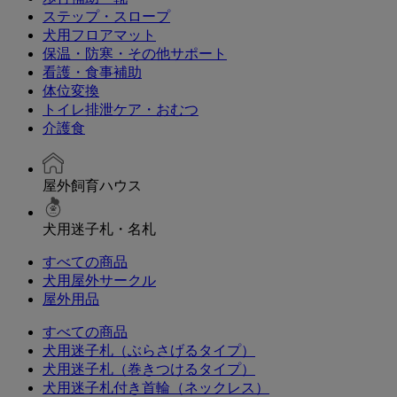
ステップ・スロープ
犬用フロアマット
保温・防寒・その他サポート
看護・食事補助
体位変換
トイレ排泄ケア・おむつ
介護食
屋外飼育ハウス
犬用迷子札・名札
すべての商品
犬用屋外サークル
屋外用品
すべての商品
犬用迷子札（ぶらさげるタイプ）
犬用迷子札（巻きつけるタイプ）
犬用迷子札付き首輪（ネックレス）