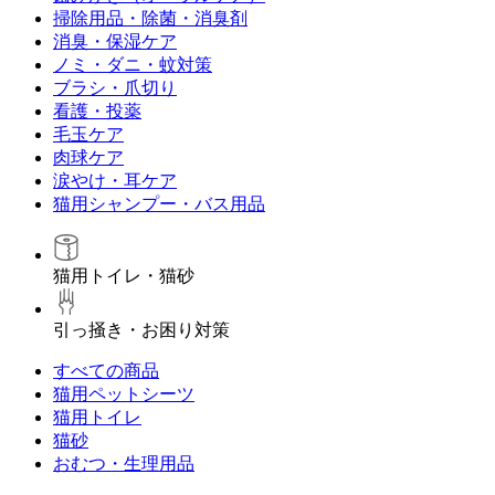
掃除用品・除菌・消臭剤
消臭・保湿ケア
ノミ・ダニ・蚊対策
ブラシ・爪切り
看護・投薬
毛玉ケア
肉球ケア
涙やけ・耳ケア
猫用シャンプー・バス用品
猫用トイレ・猫砂
引っ掻き・お困り対策
すべての商品
猫用ペットシーツ
猫用トイレ
猫砂
おむつ・生理用品