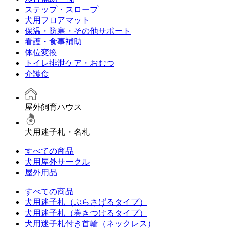
ステップ・スロープ
犬用フロアマット
保温・防寒・その他サポート
看護・食事補助
体位変換
トイレ排泄ケア・おむつ
介護食
屋外飼育ハウス
犬用迷子札・名札
すべての商品
犬用屋外サークル
屋外用品
すべての商品
犬用迷子札（ぶらさげるタイプ）
犬用迷子札（巻きつけるタイプ）
犬用迷子札付き首輪（ネックレス）