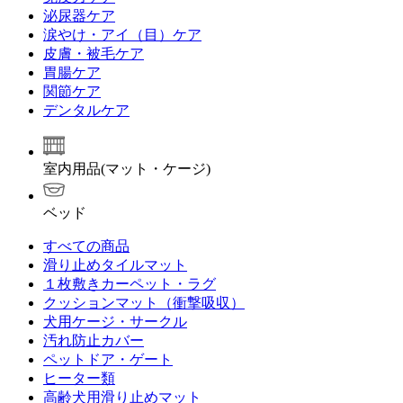
泌尿器ケア
涙やけ・アイ（目）ケア
皮膚・被毛ケア
胃腸ケア
関節ケア
デンタルケア
室内用品(マット・ケージ)
ベッド
すべての商品
滑り止めタイルマット
１枚敷きカーペット・ラグ
クッションマット（衝撃吸収）
犬用ケージ・サークル
汚れ防止カバー
ペットドア・ゲート
ヒーター類
高齢犬用滑り止めマット