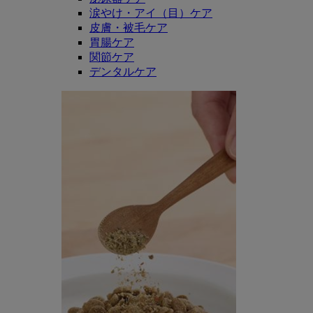
涙やけ・アイ（目）ケア
皮膚・被毛ケア
胃腸ケア
関節ケア
デンタルケア