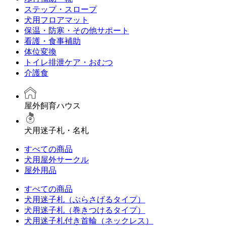
ステップ・スロープ
犬用フロアマット
保温・防寒・その他サポート
看護・食事補助
体位変換
トイレ排泄ケア・おむつ
介護食
屋外飼育ハウス
犬用迷子札・名札
すべての商品
犬用屋外サークル
屋外用品
すべての商品
犬用迷子札（ぶらさげるタイプ）
犬用迷子札（巻きつけるタイプ）
犬用迷子札付き首輪（ネックレス）