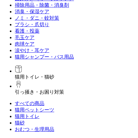
掃除用品・除菌・消臭剤
消臭・保湿ケア
ノミ・ダニ・蚊対策
ブラシ・爪切り
看護・投薬
毛玉ケア
肉球ケア
涙やけ・耳ケア
猫用シャンプー・バス用品
猫用トイレ・猫砂
引っ掻き・お困り対策
すべての商品
猫用ペットシーツ
猫用トイレ
猫砂
おむつ・生理用品