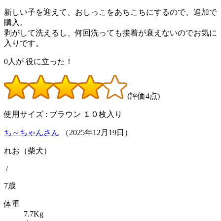
新しい子を迎えて、おしっこをあちこちにするので、追加で
購入。
剥がして洗えるし、何回洗っても接着が衰えないのでお気に
入りです。
0
人が
役に立った！
(評価4点)
使用サイズ : ブラウン １０枚入り
ち～ちゃんさん
（
2025
年
12
月
19
日）
れお（柴犬）
/
7歳
体重
7.7Kg