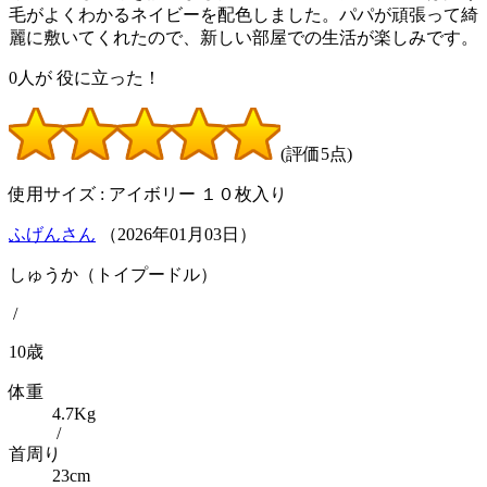
毛がよくわかるネイビーを配色しました。パパが頑張って綺
麗に敷いてくれたので、新しい部屋での生活が楽しみです。
0
人が
役に立った！
(評価5点)
使用サイズ : アイボリー １０枚入り
ふげんさん
（
2026
年
01
月
03
日）
しゅうか（トイプードル）
/
10歳
体重
4.7Kg
/
首周り
23cm