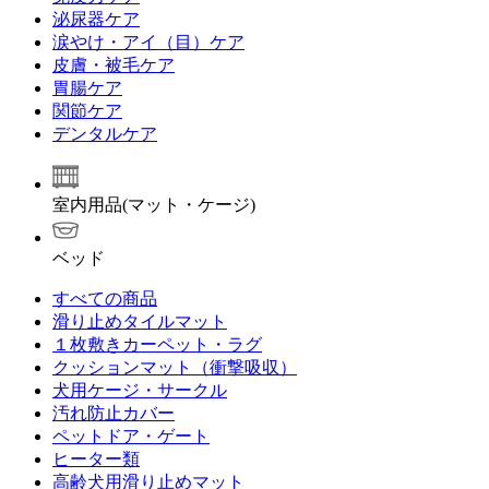
泌尿器ケア
涙やけ・アイ（目）ケア
皮膚・被毛ケア
胃腸ケア
関節ケア
デンタルケア
室内用品(マット・ケージ)
ベッド
すべての商品
滑り止めタイルマット
１枚敷きカーペット・ラグ
クッションマット（衝撃吸収）
犬用ケージ・サークル
汚れ防止カバー
ペットドア・ゲート
ヒーター類
高齢犬用滑り止めマット