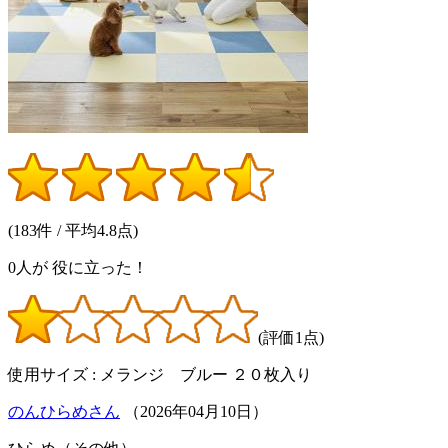
(183件 / 平均4.8点)
0
人が
役に立った！
(評価1点)
使用サイズ : メランジ ブルー ２０枚入り
のんひらめさん
（
2026
年
04
月
10
日）