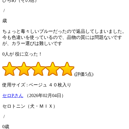
ひらめ（その他）
/
歳
ちょっと毒々しいブルーだったので返品してしまいました。
今も色違いを使っているので、品物の質には問題ないです
が、カラー選びは難しいです
0
人が
役に立った！
(評価5点)
使用サイズ : ベージュ ４０枚入り
セロPさん
（
2026
年
02
月
04
日）
セロトニン（犬・ＭＩＸ）
/
0歳