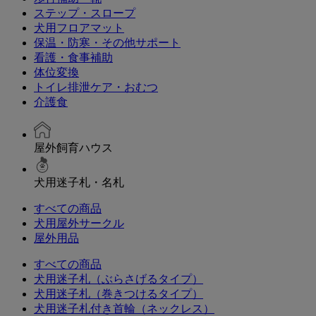
ステップ・スロープ
犬用フロアマット
保温・防寒・その他サポート
看護・食事補助
体位変換
トイレ排泄ケア・おむつ
介護食
屋外飼育ハウス
犬用迷子札・名札
すべての商品
犬用屋外サークル
屋外用品
すべての商品
犬用迷子札（ぶらさげるタイプ）
犬用迷子札（巻きつけるタイプ）
犬用迷子札付き首輪（ネックレス）