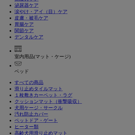
泌尿器ケア
涙やけ・アイ（目）ケア
皮膚・被毛ケア
胃腸ケア
関節ケア
デンタルケア
室内用品(マット・ケージ)
ベッド
すべての商品
滑り止めタイルマット
１枚敷きカーペット・ラグ
クッションマット（衝撃吸収）
犬用ケージ・サークル
汚れ防止カバー
ペットドア・ゲート
ヒーター類
高齢犬用滑り止めマット