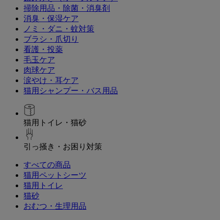
掃除用品・除菌・消臭剤
消臭・保湿ケア
ノミ・ダニ・蚊対策
ブラシ・爪切り
看護・投薬
毛玉ケア
肉球ケア
涙やけ・耳ケア
猫用シャンプー・バス用品
猫用トイレ・猫砂
引っ掻き・お困り対策
すべての商品
猫用ペットシーツ
猫用トイレ
猫砂
おむつ・生理用品