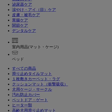
泌尿器ケア
涙やけ・アイ（目）ケア
皮膚・被毛ケア
胃腸ケア
関節ケア
デンタルケア
室内用品(マット・ケージ)
ベッド
すべての商品
滑り止めタイルマット
１枚敷きカーペット・ラグ
クッションマット（衝撃吸収）
犬用ケージ・サークル
汚れ防止カバー
ペットドア・ゲート
ヒーター類
高齢犬用滑り止めマット