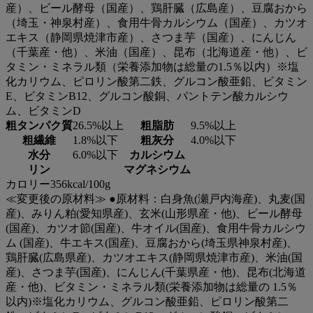
産）、ビール酵母（国産）、鶏肝臓（広島産）、豆腐おから
【与え方】
（埼玉・神泉村産）、食用牛骨カルシウム（国産）、カツオ
・総合栄養食
エキス（静岡県焼津市産）、さつま芋（国産）、にんじん
・愛犬の年齢・体重・運動量・便の状態などに合わせて、1
（千葉産・他）、米油（国産）、昆布（北海道産・他）、ビ
日の給与量を調整してください。
タミン・ミネラル類（栄養添加物は総量の1.5％以内）※塩
化カリウム、ピロリン酸第二鉄、グルコン酸亜鉛、ビタミン
【推奨種】
E、ビタミンB12、グルコン酸銅、パントテン酸カルシウ
全犬種
ム、ビタミンD
粗タンパク質
26.5%以上
粗脂肪
9.5%以上
【ライフステージ】
粗繊維
1.8%以下
粗灰分
4.0%以下
全年齢対応（子犬から高齢犬まで）
水分
6.0%以下
カルシウム
リン
マグネシウム
【使用上の注意】
カロリー356kcal/100g
・本品は犬用です。
≪変更後の原材料≫ ●原材料：白身魚(瀬戸内海産)、丸麦(国
・直射日光、高温多湿を避けて保存してください。
産)、みりん粕(愛知県産)、玄米(山形県産・他)、ビール酵母
(国産)、カツオ節(国産)、牛オイル(国産)、食用牛骨カルシウ
【こんな方におすすめ】
ム (国産)、牛エキス(国産)、豆腐おから(埼玉県神泉村産)、
・魚が主原料のごはんを選びたい方
鶏肝臓(広島県産)、カツオエキス(静岡県焼津市産)、米油(国
・食材の産地を確認して選びたい方
産)、さつま芋(国産)、にんじん(千葉県産・他)、昆布(北海道
・調味料・香料・着色料・保存料不使用のごはんを探してい
産・他)、ビタミン・ミネラル類(栄養添加物は総量の 1.5％
る方
以内)※塩化カリウム、グルコン酸亜鉛、ピロリン酸第二
・食材ごとの調理法にこだわったごはんを選びたい方