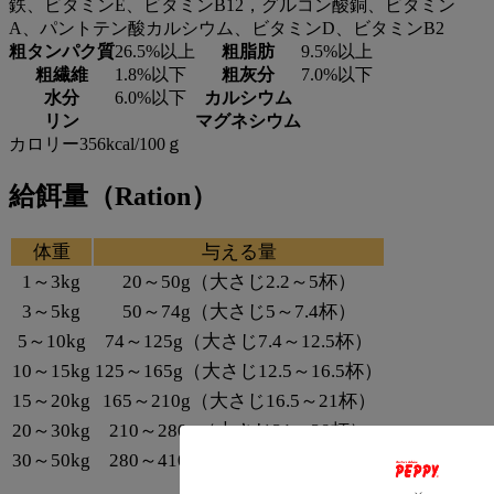
鉄、ビタミンE、ビタミンB12，グルコン酸銅、ビタミン
【ドットわん】
A、パントテン酸カルシウム、ビタミンD、ビタミンB2
「国産」だけではなく、素材の品質や産地にこだわり品質管
粗タンパク質
26.5%以上
粗脂肪
9.5%以上
理を徹底。人の食事に対する考え方と同じように手間ひまを
粗繊維
1.8%以下
粗灰分
7.0%以下
かけてつくられています。
水分
6.0%以下
カルシウム
リン
マグネシウム
【ドットわんの商品一覧はこちら】
カロリー356kcal/100ｇ
⇒ブランド紹介・商品一覧はこちらから
給餌量（Ration）
体重
与える量
1～3kg
20～50g（大さじ2.2～5杯）
3～5kg
50～74g（大さじ5～7.4杯）
5～10kg
74～125g（大さじ7.4～12.5杯）
10～15kg
125～165g（大さじ12.5～16.5杯）
15～20kg
165～210g（大さじ16.5～21杯）
20～30kg
210～280g（大さじ21～28杯）
30～50kg
280～410g（大さじ28～41杯）