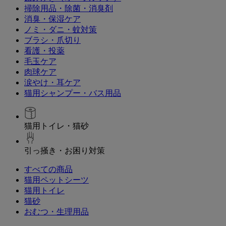
掃除用品・除菌・消臭剤
消臭・保湿ケア
ノミ・ダニ・蚊対策
ブラシ・爪切り
看護・投薬
毛玉ケア
肉球ケア
涙やけ・耳ケア
猫用シャンプー・バス用品
猫用トイレ・猫砂
引っ掻き・お困り対策
すべての商品
猫用ペットシーツ
猫用トイレ
猫砂
おむつ・生理用品