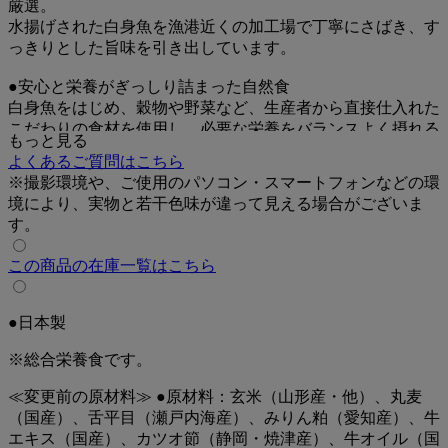
厳選。
水揚げされた白身魚を漁港近くの加工場で丁寧にさばき、す
っきりとした旨味を引き出しています。
●安心と栄養がぎっしり詰まった自然食
白身魚をはじめ、穀物や野菜など、生産者から直接仕入れた
こだわりの食材を使用し、必要な栄養をバランスよく摂れる
もっと見る
よう仕上げています。
よくあるご質問はこちら
※撮影環境や、ご使用のパソコン・スマートフォンなどの環
●食材を活かす「茹でる、炊く、蒸す」
境により、実物と若干色味が違って見える場合がございま
米は炊き、野菜は茹でたり蒸したりするなど、食材ごとに適
す。
した方法で下ごしらえしています。
余計な熱や圧力をかけない製法により、食材の旨味や栄養を
この商品の在庫一覧はこちら
活かしています。
●使用している原材料の産地を公開
●日本製
使用する原材料の産地を公開しており、内容を確認したうえ
で選べます。
※総合栄養食です。
●調味料・香料・着色料・保存料不使用
≪変更前の原材料≫ ●原材料：玄米（山形産・他）、丸麦
素材本来の味わいを大切にし、調味料・香料・着色料・保存
（国産）、舌平目（瀬戸内海産）、みりん粕（愛知産）、牛
料を使用せずに作っています。
エキス（国産）、カツオ節（静岡・焼津産）、牛オイル（国