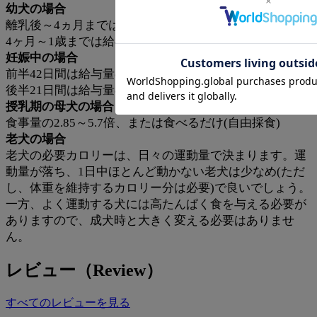
幼犬の場合
離乳後～4ヵ月までは給与量の2.85倍を目安に
4ヶ月～1歳までは給与量の1.4倍を目安に
妊娠中の場合
前半42日間は給与量の1.3倍を目安に
後半21日間は給与量の2.1倍を目安に
授乳期の母犬の場合
食事量の2.85～5.7倍、または食べるだけ(自由採食)
老犬の場合
老犬の必要カロリーは、日々の運動量で決まります。運
動量が落ち、1日中ほとんど動かない老犬は少なめ(ただ
し、体重を維持するカロリー分は必要)で良いでしょう。
一方、よく運動する犬には高たんぱく食を与える必要が
ありますので、成犬時と大きく変える必要はありませ
ん。
レビュー（Review）
すべてのレビューを見る