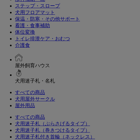
ステップ・スロープ
犬用フロアマット
保温・防寒・その他サポート
看護・食事補助
体位変換
トイレ排泄ケア・おむつ
介護食
屋外飼育ハウス
犬用迷子札・名札
すべての商品
犬用屋外サークル
屋外用品
すべての商品
犬用迷子札（ぶらさげるタイプ）
犬用迷子札（巻きつけるタイプ）
犬用迷子札付き首輪（ネックレス）