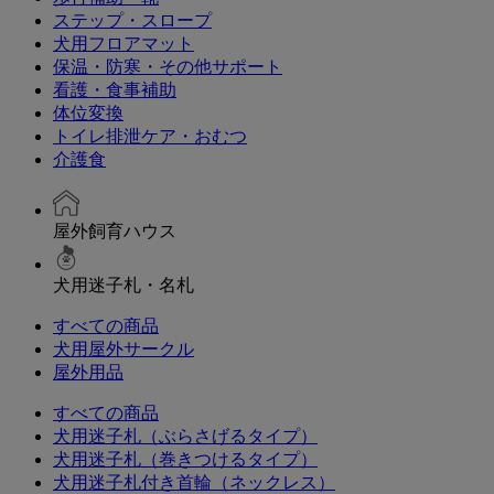
ステップ・スロープ
犬用フロアマット
保温・防寒・その他サポート
看護・食事補助
体位変換
トイレ排泄ケア・おむつ
介護食
屋外飼育ハウス
犬用迷子札・名札
すべての商品
犬用屋外サークル
屋外用品
すべての商品
犬用迷子札（ぶらさげるタイプ）
犬用迷子札（巻きつけるタイプ）
犬用迷子札付き首輪（ネックレス）