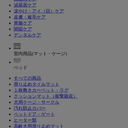
泌尿器ケア
涙やけ・アイ（目）ケア
皮膚・被毛ケア
胃腸ケア
関節ケア
デンタルケア
室内用品(マット・ケージ)
ベッド
すべての商品
滑り止めタイルマット
１枚敷きカーペット・ラグ
クッションマット（衝撃吸収）
犬用ケージ・サークル
汚れ防止カバー
ペットドア・ゲート
ヒーター類
高齢犬用滑り止めマット