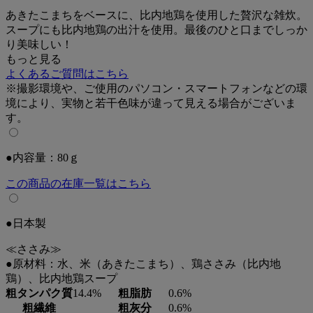
あきたこまちをベースに、比内地鶏を使用した贅沢な雑炊。
スープにも比内地鶏の出汁を使用。最後のひと口までしっか
り美味しい！
もっと見る
よくあるご質問はこちら
※撮影環境や、ご使用のパソコン・スマートフォンなどの環
境により、実物と若干色味が違って見える場合がございま
す。
●内容量：80ｇ
この商品の在庫一覧はこちら
●日本製
≪ささみ≫
●原材料：水、米（あきたこまち）、鶏ささみ（比内地
鶏）、比内地鶏スープ
粗タンパク質
14.4%
粗脂肪
0.6%
粗繊維
粗灰分
0.6%