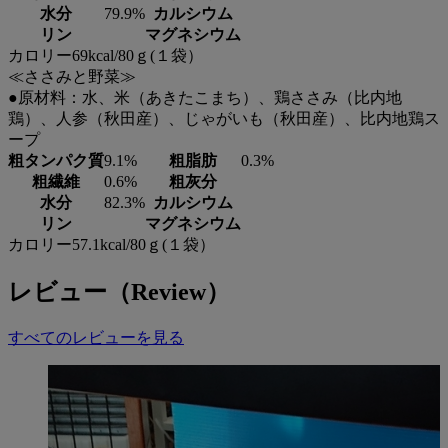
水分
79.9%
カルシウム
リン
マグネシウム
カロリー69kcal/80ｇ(１袋）
≪ささみと野菜≫
●原材料：水、米（あきたこまち）、鶏ささみ（比内地
鶏）、人参（秋田産）、じゃがいも（秋田産）、比内地鶏ス
ープ
粗タンパク質
9.1%
粗脂肪
0.3%
粗繊維
0.6%
粗灰分
水分
82.3%
カルシウム
リン
マグネシウム
カロリー57.1kcal/80ｇ(１袋）
レビュー（Review）
すべてのレビューを見る