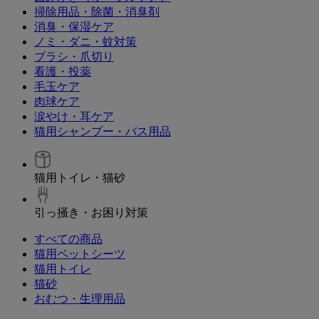
掃除用品・除菌・消臭剤
消臭・保湿ケア
ノミ・ダニ・蚊対策
ブラシ・爪切り
看護・投薬
毛玉ケア
肉球ケア
涙やけ・耳ケア
猫用シャンプー・バス用品
猫用トイレ・猫砂
引っ掻き・お困り対策
すべての商品
猫用ペットシーツ
猫用トイレ
猫砂
おむつ・生理用品