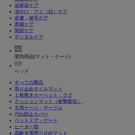
泌尿器ケア
涙やけ・アイ（目）ケア
皮膚・被毛ケア
胃腸ケア
関節ケア
デンタルケア
室内用品(マット・ケージ)
ベッド
すべての商品
滑り止めタイルマット
１枚敷きカーペット・ラグ
クッションマット（衝撃吸収）
犬用ケージ・サークル
汚れ防止カバー
ペットドア・ゲート
ヒーター類
高齢犬用滑り止めマット