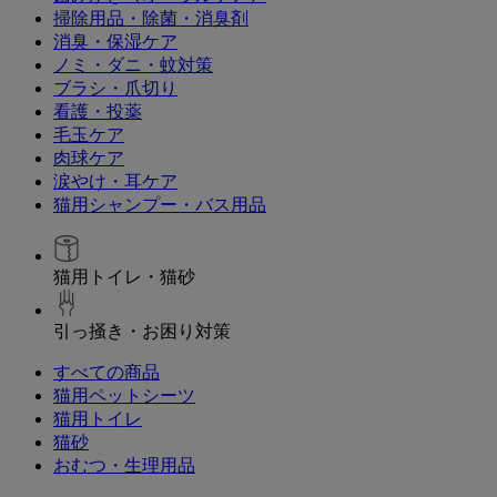
掃除用品・除菌・消臭剤
消臭・保湿ケア
ノミ・ダニ・蚊対策
ブラシ・爪切り
看護・投薬
毛玉ケア
肉球ケア
涙やけ・耳ケア
猫用シャンプー・バス用品
猫用トイレ・猫砂
引っ掻き・お困り対策
すべての商品
猫用ペットシーツ
猫用トイレ
猫砂
おむつ・生理用品