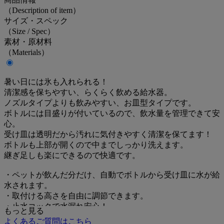
（Description of item）
サイズ・スペック
（Size / Spec）
素材・原材料
（Materials）
暑い日には氷も入れられる！
清潔感を保ちやすい、らくらく飲める給水器。
ノズルタイプよりも飲みやすい、お皿型タイプです。
ボトルには目盛りが付いているので、飲水量を管理できて安
心。
受け皿は透明だから汚れに気付きやすく清潔を保てます！
ボトルも上部が開くので中までしっかり洗えます。
継ぎ足しも楽にできるので快適です。
・ペットが飲んだ分だけ、自動でボトルから受け皿に水が給
水されます。
・取付ける高さを自由に調節できます。
・止水コックで水漏れ安心！
もっと見る
・取付可能開口20×90mm以上
よくあるご質問はこちら