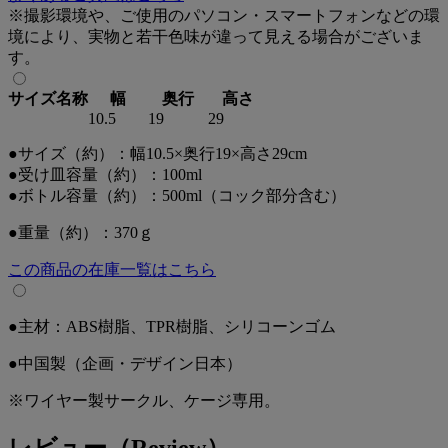
・厚み3～5mmまでのフェンス、もしくは≒10mmの板等に固
※撮影環境や、ご使用のパソコン・スマートフォンなどの環
定可能です。
境により、実物と若干色味が違って見える場合がございま
す。
〈床で使う専用の吸水スタンド「Nウォータースタンド」は
サイズ名称
幅
奥行
高さ
こちら♪〉
10.5
19
29
Nウォータースタンド⇒
●サイズ（約）：幅10.5×奥行19×高さ29cm
●受け皿容量（約）：100ml
●ボトル容量（約）：500ml（コック部分含む）
〈ボトルなしもございます。「ラクリア 給水器ボトル付」
はこちら♪〉
●重量（約）：370ｇ
ラクリア 給水器ボトル付⇒
この商品の在庫一覧はこちら
●主材：ABS樹脂、TPR樹脂、シリコーンゴム
●中国製（企画・デザイン日本）
※ワイヤー製サークル、ケージ専用。
レビュー（Review）