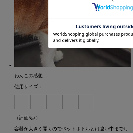
わんこの感想
使用サイズ：
（評価
5
点）
容器が大きく開くのでペットボトルとは違い中までし