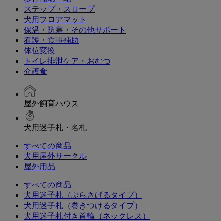
ステップ・スロープ
犬用フロアマット
保温・防寒・その他サポート
看護・食事補助
体位変換
トイレ排泄ケア・おむつ
介護食
屋外飼育ハウス
犬用迷子札・名札
すべての商品
犬用屋外サークル
屋外用品
すべての商品
犬用迷子札（ぶらさげるタイプ）
犬用迷子札（巻きつけるタイプ）
犬用迷子札付き首輪（ネックレス）