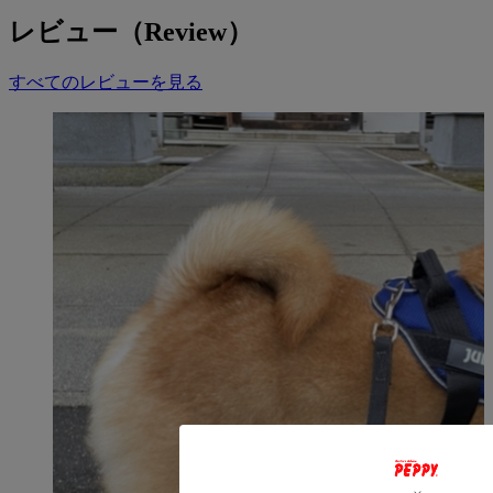
れています。
安全性のチェックにはマシンテストも導入されており、高い
レビュー（Review）
品質が評価されています。
すべてのレビューを見る
※ｂａｂｙ２～ＭＩＮＩはDカンが樹脂製から金属製に順次
仕様変更となっております。
※ご了承のほどよろしくお願いいたします。
【推奨種】
超小型犬、小型犬、中型犬、大型犬
【ライフステージ】
全年齢
【こんな子におすすめ】
ひっぱりによる気管への負担を軽減したい方
突然の飛び出しを防ぎたい方
元気に走り回る子
オリジナルネームを入れたい方
【JULIUS K-9（ユリウスK9）】
主に犬用ハーネスやアクセサリーを製造・販売しているハン