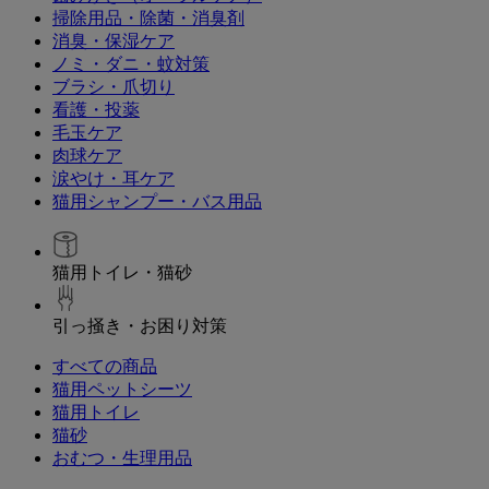
掃除用品・除菌・消臭剤
消臭・保湿ケア
ノミ・ダニ・蚊対策
ブラシ・爪切り
看護・投薬
毛玉ケア
肉球ケア
涙やけ・耳ケア
猫用シャンプー・バス用品
猫用トイレ・猫砂
引っ掻き・お困り対策
すべての商品
猫用ペットシーツ
猫用トイレ
猫砂
おむつ・生理用品