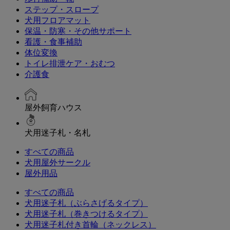
ステップ・スロープ
犬用フロアマット
保温・防寒・その他サポート
看護・食事補助
体位変換
トイレ排泄ケア・おむつ
介護食
屋外飼育ハウス
犬用迷子札・名札
すべての商品
犬用屋外サークル
屋外用品
すべての商品
犬用迷子札（ぶらさげるタイプ）
犬用迷子札（巻きつけるタイプ）
犬用迷子札付き首輪（ネックレス）