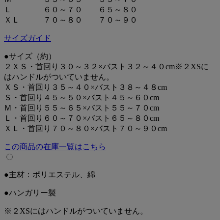
す。
Ｌ
６０～７０
６５～８０
とっさの飛び出しや、ふらつき時の支えなど愛犬の動きをサ
ＸＬ
７０～８０
７０～９０
ポートし
安全なお出かけを実現します。
サイズガイド
●通気性の良い素材を使用
●サイズ（約）
素材は安全性の高い「エコテックス」を使用。
２ＸＳ・首回り３０～３２×バスト３２～４０cm※２XSに
はハンドルがついていません。
●小型～大型までの幅広いサイズ展開
ＸＳ・首回り３５～４０×バスト３８～４８cm
多くの子に使用いただける豊富なサイズラインナップ
Ｓ・首回り４５～５０×バスト４５～６０cm
Ｍ・首回り５５～６５×バスト５５～７０cm
●胸部分には反射リフレクター付き
Ｌ・首回り６０～７０×バスト６５～８０cm
夜や雨の日のお散歩も安心
ＸＬ・首回り７０～８０×バスト７０～９０cm
バスト45-60ｃｍ以下は反射糸仕様になります。
この商品の在庫一覧はこちら
●ロゴ部分はワンタッチテープで取り換え可能
別売りのお名前ラベルを取り付ければうちの子だけの仕様
に。
●主材：ポリエステル、綿
●世界中で愛される人気のブランド
●ハンガリー製
発売から15年以上、ヨーロッパを中心に25か国以上で販売
ハンガリーの工場でひとつひとつ丁寧に縫製・検品し製造さ
※２XSにはハンドルがついていません。