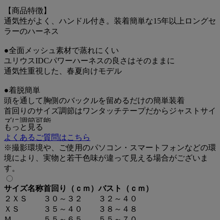
【商品特徴】
通気性がよく、ハンドル付き。装着簡単な15年以上ロングセ
ラーのハーネス
●全面メッシュ素材で蒸れにくい
ユリウスIDCパワーハーネスの良さはそのままに
通気性重視した、春夏向けモデル
●着脱簡単
頭を通して胸側のバックルを留めるだけの簡単装着
首回りのサイズ調節はワンタッチテープだからジャストサイ
ズに調節可能
もっと見る
足を触られるのが苦手な子も嫌がらずにつけられます
よくあるご質問はこちら
※撮影環境や、ご使用のパソコン・スマートフォンなどの環
●負担のない形
境により、実物と若干色味が違って見える場合がございま
首に負担がかからない設計で気管を圧迫しません
す。
胴のベルト位置は脇ズレしにくいため、前脚の動きを邪魔し
ません
サイズ名称
首回り（ｃｍ）
バスト（ｃｍ）
２ＸＳ
３０～３２
３２～４０
●引き寄せに便利なハンドル付き
ＸＳ
３５～４０
３８～４８
MINI MINI以上のサイズには背中にハンドルがついていま
Ｍ
５５～６５
５５～７０