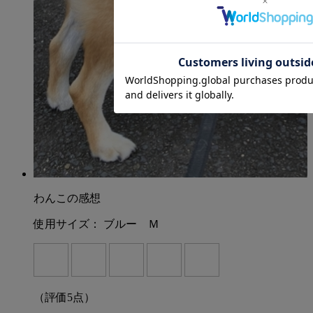
ガリー発祥のブランド
ドッグトレーナーだった創業者が、自ら納得できる犬具を追
求し開発。
製造も検品も基本ヨーロッパ内で行われ、その高い品質と安
全性から多くのファンを持ち、
現在では２５か国以上の愛犬家が愛用しています。
【同シリーズのリードはこちら】
⇒ユリウス Ｋ９ スーパーグリップリード
⇒ユリウス グリップリード・アジャスタブル
⇒ユリウス Ｋ９ パワーメッシュリード
【関連商品はこちら】
わんこの感想
⇒ユリウスＫ９オリジナルラベル
⇒ユリウスＫ９オリジナルリフレクトラベル
使用サイズ：
ブルー Ｍ
⇒ユリウスＫ９デバイスホルダー
（評価
5
点）