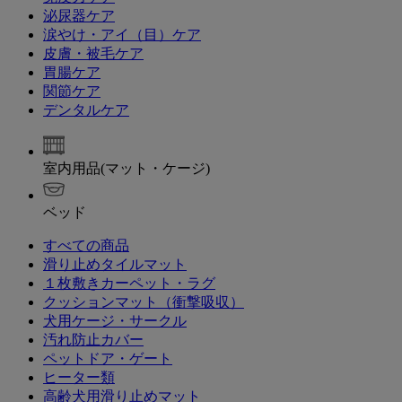
泌尿器ケア
涙やけ・アイ（目）ケア
皮膚・被毛ケア
胃腸ケア
関節ケア
デンタルケア
室内用品(マット・ケージ)
ベッド
すべての商品
滑り止めタイルマット
１枚敷きカーペット・ラグ
クッションマット（衝撃吸収）
犬用ケージ・サークル
汚れ防止カバー
ペットドア・ゲート
ヒーター類
高齢犬用滑り止めマット