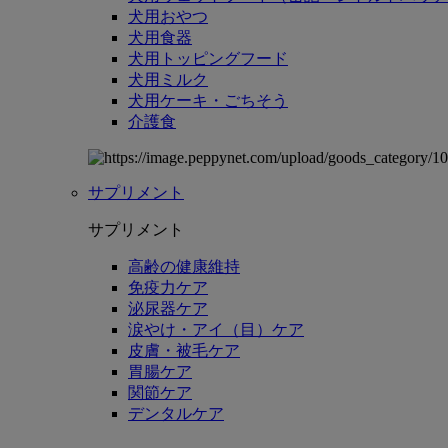
犬用おやつ
犬用食器
犬用トッピングフード
犬用ミルク
犬用ケーキ・ごちそう
介護食
サプリメント
サプリメント
高齢の健康維持
免疫力ケア
泌尿器ケア
涙やけ・アイ（目）ケア
皮膚・被毛ケア
胃腸ケア
関節ケア
デンタルケア