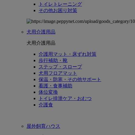
トイレトレーニング
その他お困り対策
犬用介護用品
犬用介護用品
介護用マット・床ずれ対策
歩行補助・靴
ステップ・スロープ
犬用フロアマット
保温・防寒・その他サポート
看護・食事補助
体位変換
トイレ排泄ケア・おむつ
介護食
屋外飼育ハウス