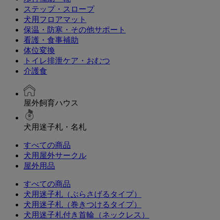
ステップ・スロープ
犬用フロアマット
保温・防寒・その他サポート
看護・食事補助
体位変換
トイレ排泄ケア・おむつ
介護食
屋外飼育ハウス
犬用迷子札・名札
すべての商品
犬用屋外サークル
屋外用品
すべての商品
犬用迷子札（ぶらさげるタイプ）
犬用迷子札（巻きつけるタイプ）
犬用迷子札付き首輪（ネックレス）