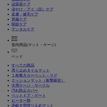
泌尿器ケア
涙やけ・アイ（目）ケア
皮膚・被毛ケア
胃腸ケア
関節ケア
デンタルケア
室内用品(マット・ケージ)
ベッド
すべての商品
滑り止めタイルマット
１枚敷きカーペット・ラグ
クッションマット（衝撃吸収）
犬用ケージ・サークル
汚れ防止カバー
ペットドア・ゲート
ヒーター類
高齢犬用滑り止めマット