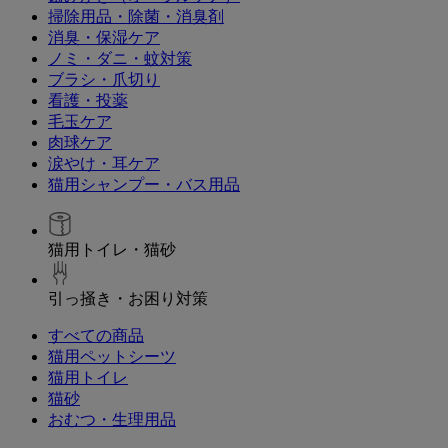
掃除用品・除菌・消臭剤
消臭・保湿ケア
ノミ・ダニ・蚊対策
ブラシ・爪切り
看護・投薬
毛玉ケア
肉球ケア
涙やけ・耳ケア
猫用シャンプー・バス用品
猫用トイレ・猫砂
引っ掻き・お困り対策
すべての商品
猫用ペットシーツ
猫用トイレ
猫砂
おむつ・生理用品