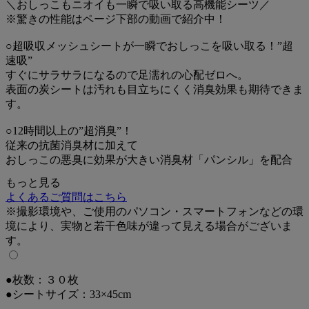
＼おしっこもニオイも一瞬で吸い取る高機能シーツ／
※驚きの性能はページ下部の動画で紹介中！
○超吸収メッシュシートが一瞬でおしっこを吸い取る！”超
速吸”
すぐにサラサラになるので足濡れの心配ゼロへ。
表面の炭シートは汚れも目立ちにくく消臭効果も期待できま
す。
○12時間以上の”超消臭”！
従来の抗菌消臭材に加えて
おしっこの悪臭に効果が大きい消臭材「パンシル」を配合
もっと見る
○長時間複数回のおしっこもしっかり吸収
よくあるご質問はこちら
抗菌ポリマーの配合量は従来品の２倍！
※撮影環境や、ご使用のパソコン・スマートフォンなどの環
境により、実物と若干色味が違って見える場合がございま
す。
●枚数：３０枚
●シートサイズ：33×45cm