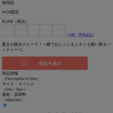
猫用品
WEB限定
¥2,068
（税込）
（
1
件 / 平均
4
点
）
驚きの吸水スピード！一瞬でおしっこもニオイも吸い取るペ
ットシーツ。
商品情報
（Description of item）
サイズ・スペック
（Size / Spec）
素材・原材料
（Materials）