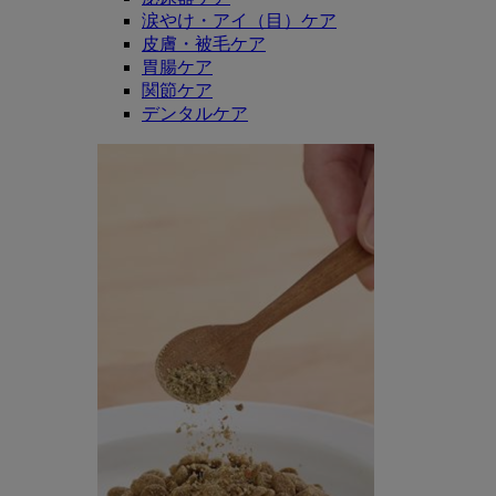
涙やけ・アイ（目）ケア
皮膚・被毛ケア
胃腸ケア
関節ケア
デンタルケア