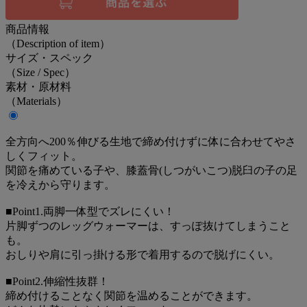
商品情報
（Description of item）
サイズ・スペック
（Size / Spec）
素材・原材料
（Materials）
全方向へ200％伸びる生地で締め付けずに体に合わせてやさ
しくフィット。
関節を痛めている子や、膝蓋骨(しつがいこつ)脱臼の子の足
を冷えから守ります。
■Point1.両脚一体型でズレにくい！
片脚ずつのレッグウォーマーは、すっぽ抜けてしまうこと
も。
おしりや肩に引っ掛ける形で着用するので脱げにくい。
■Point2.伸縮性抜群！
締め付けることなく関節を温めることができます。