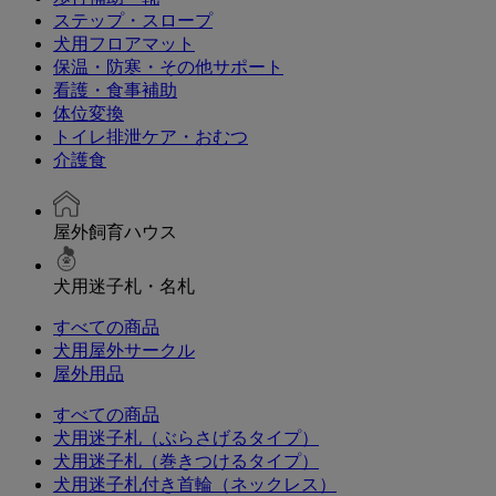
ステップ・スロープ
犬用フロアマット
保温・防寒・その他サポート
看護・食事補助
体位変換
トイレ排泄ケア・おむつ
介護食
屋外飼育ハウス
犬用迷子札・名札
すべての商品
犬用屋外サークル
屋外用品
すべての商品
犬用迷子札（ぶらさげるタイプ）
犬用迷子札（巻きつけるタイプ）
犬用迷子札付き首輪（ネックレス）