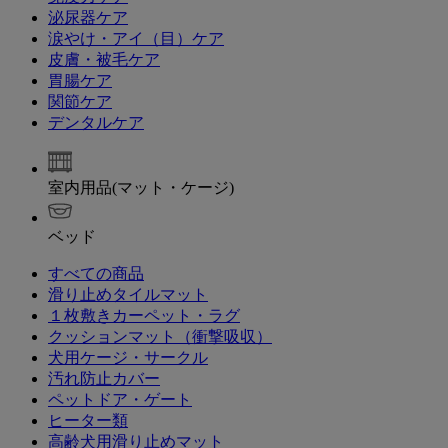
泌尿器ケア
涙やけ・アイ（目）ケア
皮膚・被毛ケア
胃腸ケア
関節ケア
デンタルケア
室内用品(マット・ケージ)
ベッド
すべての商品
滑り止めタイルマット
１枚敷きカーペット・ラグ
クッションマット（衝撃吸収）
犬用ケージ・サークル
汚れ防止カバー
ペットドア・ゲート
ヒーター類
高齢犬用滑り止めマット