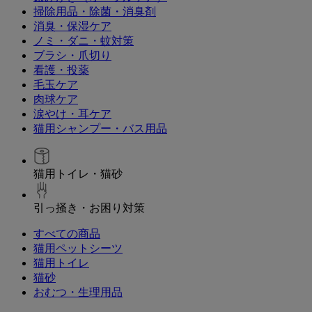
掃除用品・除菌・消臭剤
消臭・保湿ケア
ノミ・ダニ・蚊対策
ブラシ・爪切り
看護・投薬
毛玉ケア
肉球ケア
涙やけ・耳ケア
猫用シャンプー・バス用品
猫用トイレ・猫砂
引っ掻き・お困り対策
すべての商品
猫用ペットシーツ
猫用トイレ
猫砂
おむつ・生理用品