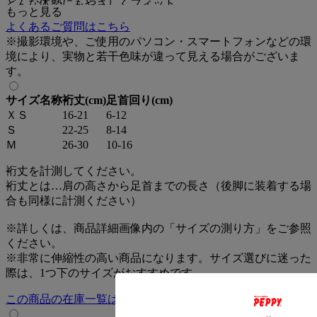
どんな体勢にもやさしくフィット。
もっと見る
よくあるご質問はこちら
■Point3.奈良の腹巻屋さんが作っています！
※撮影環境や、ご使用のパソコン・スマートフォンなどの環
編立から縫製まで、一貫生産。
境により、実物と若干色味が違って見える場合がございま
安心・安全の日本産(奈良県産)です。
す。
・前脚、後脚兼用
サイズ名称
裄丈(cm)
足首回り(cm)
・肌にあたる部分はシルクで敏感肌の子にもやさしい
ＸＳ
16-21
6-12
・足首は付け袖タイプで抜けにくい仕上げ。
Ｓ
22-25
8-14
・お尻や股部分は開いているので着せたまま排泄OK。
Ｍ
26-30
10-16
・洗濯機・乾燥機可能でいつも清潔。
裄丈を計測してください。
裄丈とは…肩の高さから足首までの長さ（後脚に装着する場
合も同様に計測ください）
※詳しくは、商品詳細画像内の「サイズの測り方」をご参照
ください。
※非常に伸縮性の高い商品になります。サイズ選びに迷った
際は、1つ下のサイズがおすすめです。
この商品の在庫一覧はこちら