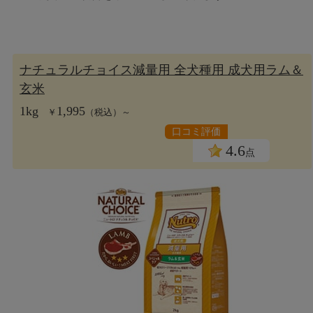
ナチュラルチョイス減量用 全犬種用 成犬用ラム＆
玄米
1kg
1,995
￥
（税込）～
口コミ評価
4.6
点