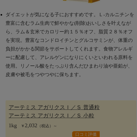
ダイエットが気になる子におすすめです。Ｌ-カルニチンを
豊富に含むラム生肉で鮮やかな(削除)おいしさを叶えなが
ら、ラム＆玄米でカロリー約１５％オフ、脂質２８％オフ
を実現。豊富なコンドロイチンとグルコサミンが、体重の
負担がかかる関節をサポートしてくれます。食物アレルギ
ーに配慮して、アレルゲンになりにくいといわれる原料を
使用。リノール酸をたっぷり含んだひまわり油や亜鉛が、
皮膚や被毛をつやつやに保ちます。
アーテミス アガリクスＩ／Ｓ 普通粒
アーテミス アガリクスＩ／Ｓ 小粒
1kg
2,032
￥
（税込）～
口コミ評価