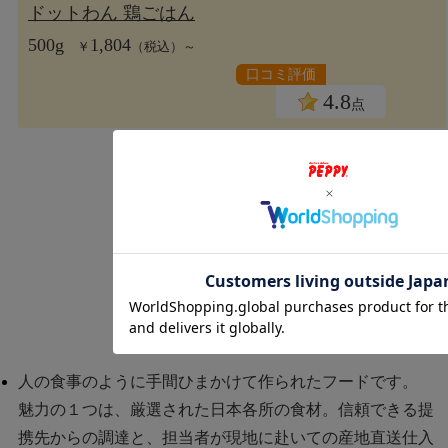
ドットわん 鶏ごはん
500g
1,804
￥
（税込）～
口コミ評価
4.8
点
人の食事のように手間ひまかけて作られたフードです。
魅力の１つは、厳選された日本各所の食材。信頼できる提
携先からの調達と、担当者が現地に赴いての産地直送仕入