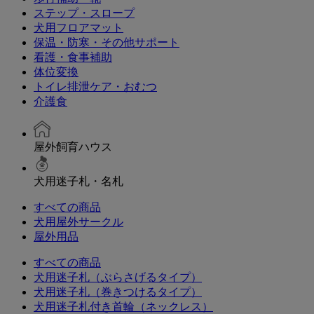
ステップ・スロープ
犬用フロアマット
保温・防寒・その他サポート
看護・食事補助
体位変換
トイレ排泄ケア・おむつ
介護食
屋外飼育ハウス
犬用迷子札・名札
すべての商品
犬用屋外サークル
屋外用品
すべての商品
犬用迷子札（ぶらさげるタイプ）
犬用迷子札（巻きつけるタイプ）
犬用迷子札付き首輪（ネックレス）