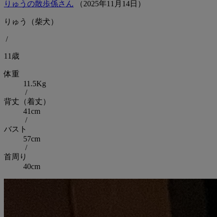
りゅうの散歩係さん
（
2025
年
11
月
14
日）
りゅう（柴犬）
/
11歳
体重
11.5Kg
/
背丈（着丈）
41cm
/
バスト
57cm
/
首周り
40cm