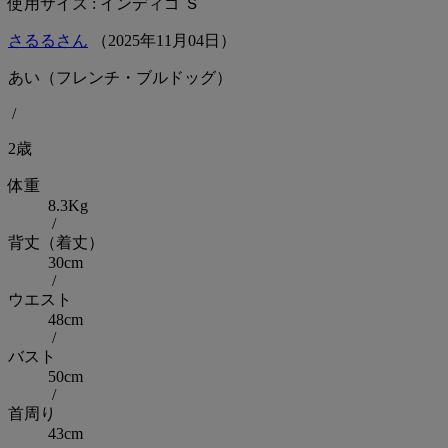
使用サイズ : インディゴ Ｓ
さるるさん
（
2025
年
11
月
04
日）
あい（フレンチ・ブルドッグ）
/
2歳
体重
8.3Kg
/
背丈（着丈）
30cm
/
ウエスト
48cm
/
バスト
50cm
/
首周り
43cm