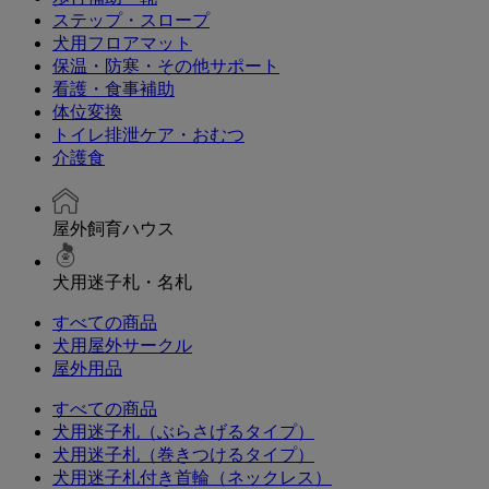
ステップ・スロープ
犬用フロアマット
保温・防寒・その他サポート
看護・食事補助
体位変換
トイレ排泄ケア・おむつ
介護食
屋外飼育ハウス
犬用迷子札・名札
すべての商品
犬用屋外サークル
屋外用品
すべての商品
犬用迷子札（ぶらさげるタイプ）
犬用迷子札（巻きつけるタイプ）
犬用迷子札付き首輪（ネックレス）