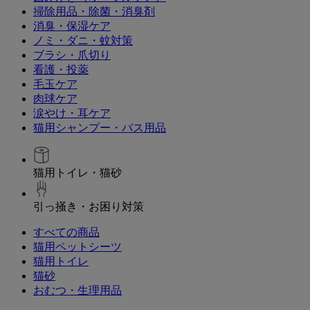
掃除用品・除菌・消臭剤
消臭・保湿ケア
ノミ・ダニ・蚊対策
ブラシ・爪切り
看護・投薬
毛玉ケア
肉球ケア
涙やけ・耳ケア
猫用シャンプー・バス用品
猫用トイレ・猫砂
引っ掻き・お困り対策
すべての商品
猫用ペットシーツ
猫用トイレ
猫砂
おむつ・生理用品