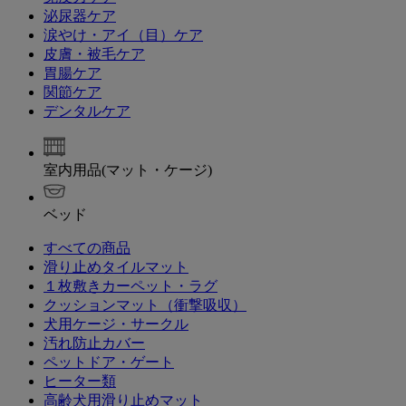
泌尿器ケア
涙やけ・アイ（目）ケア
皮膚・被毛ケア
胃腸ケア
関節ケア
デンタルケア
室内用品(マット・ケージ)
ベッド
すべての商品
滑り止めタイルマット
１枚敷きカーペット・ラグ
クッションマット（衝撃吸収）
犬用ケージ・サークル
汚れ防止カバー
ペットドア・ゲート
ヒーター類
高齢犬用滑り止めマット