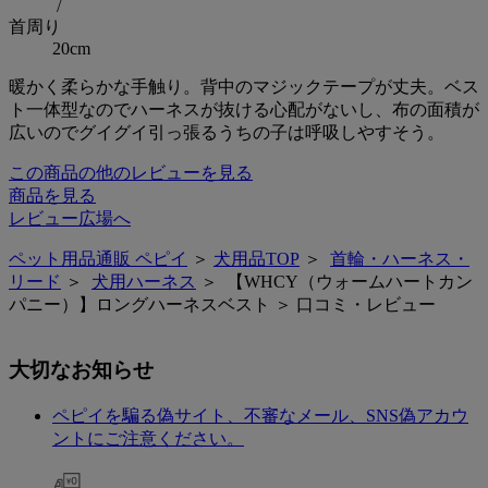
/
首周り
20cm
暖かく柔らかな手触り。背中のマジックテープが丈夫。ベス
ト一体型なのでハーネスが抜ける心配がないし、布の面積が
広いのでグイグイ引っ張るうちの子は呼吸しやすそう。
この商品の他のレビューを見る
商品を見る
レビュー広場へ
ペット用品通販 ペピイ
＞
犬用品TOP
＞
首輪・ハーネス・
リード
＞
犬用ハーネス
＞ 【WHCY（ウォームハートカン
パニー）】ロングハーネスベスト ＞ 口コミ・レビュー
大切なお知らせ
ペピイを騙る偽サイト、不審なメール、SNS偽アカウ
ントにご注意ください。