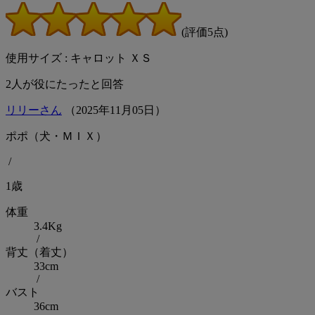
(評価5点)
使用サイズ : キャロット ＸＳ
2
人が役にたったと回答
リリーさん
（
2025
年
11
月
05
日）
ポポ（犬・ＭＩＸ）
/
1歳
体重
3.4Kg
/
背丈（着丈）
33cm
/
バスト
36cm