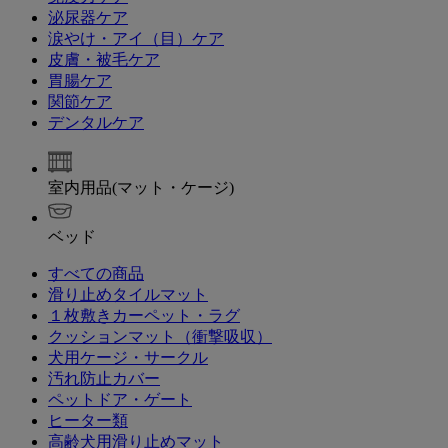
泌尿器ケア
涙やけ・アイ（目）ケア
皮膚・被毛ケア
胃腸ケア
関節ケア
デンタルケア
室内用品(マット・ケージ)
ベッド
すべての商品
滑り止めタイルマット
１枚敷きカーペット・ラグ
クッションマット（衝撃吸収）
犬用ケージ・サークル
汚れ防止カバー
ペットドア・ゲート
ヒーター類
高齢犬用滑り止めマット