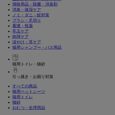
掃除用品・除菌・消臭剤
消臭・保湿ケア
ノミ・ダニ・蚊対策
ブラシ・爪切り
看護・投薬
毛玉ケア
肉球ケア
涙やけ・耳ケア
猫用シャンプー・バス用品
猫用トイレ・猫砂
引っ掻き・お困り対策
すべての商品
猫用ペットシーツ
猫用トイレ
猫砂
おむつ・生理用品