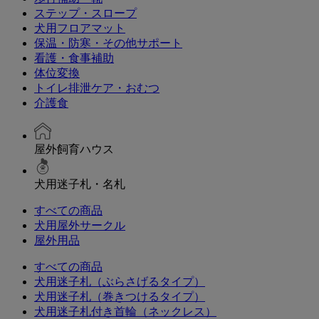
ステップ・スロープ
犬用フロアマット
保温・防寒・その他サポート
看護・食事補助
体位変換
トイレ排泄ケア・おむつ
介護食
屋外飼育ハウス
犬用迷子札・名札
すべての商品
犬用屋外サークル
屋外用品
すべての商品
犬用迷子札（ぶらさげるタイプ）
犬用迷子札（巻きつけるタイプ）
犬用迷子札付き首輪（ネックレス）