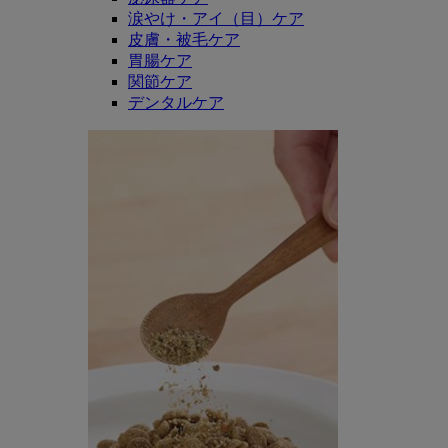
涙やけ・アイ（目）ケア
皮膚・被毛ケア
胃腸ケア
関節ケア
デンタルケア