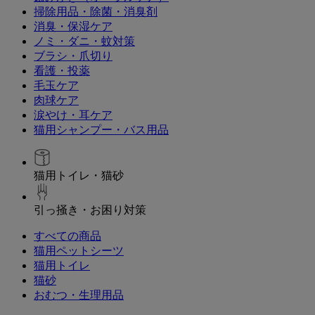
掃除用品・除菌・消臭剤
消臭・保湿ケア
ノミ・ダニ・蚊対策
ブラシ・爪切り
看護・投薬
毛玉ケア
肉球ケア
涙やけ・耳ケア
猫用シャンプー・バス用品
猫用トイレ・猫砂
引っ掻き・お困り対策
すべての商品
猫用ペットシーツ
猫用トイレ
猫砂
おむつ・生理用品