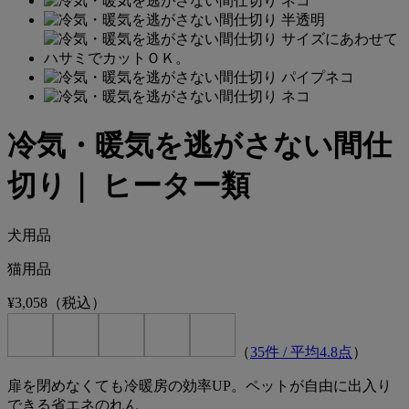
冷気・暖気を逃がさない間仕
切り｜ ヒーター類
犬用品
猫用品
¥3,058
（税込）
（
35
件 / 平均
4.8
点
）
扉を閉めなくても冷暖房の効率UP。ペットが自由に出入り
できる省エネのれん