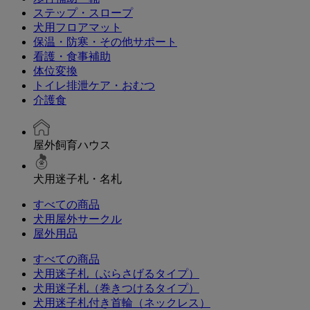
ステップ・スロープ
犬用フロアマット
保温・防寒・その他サポート
看護・食事補助
体位変換
トイレ排泄ケア・おむつ
介護食
屋外飼育ハウス
犬用迷子札・名札
すべての商品
犬用屋外サークル
屋外用品
すべての商品
犬用迷子札（ぶらさげるタイプ）
犬用迷子札（巻きつけるタイプ）
犬用迷子札付き首輪（ネックレス）