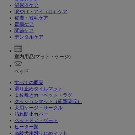
泌尿器ケア
涙やけ・アイ（目）ケア
皮膚・被毛ケア
胃腸ケア
関節ケア
デンタルケア
室内用品(マット・ケージ)
ベッド
すべての商品
滑り止めタイルマット
１枚敷きカーペット・ラグ
クッションマット（衝撃吸収）
犬用ケージ・サークル
汚れ防止カバー
ペットドア・ゲート
ヒーター類
高齢犬用滑り止めマット