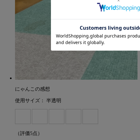
たい方
・冷暖房効率を上げて、光熱費対策をしたい方
・ドアを開けたままでも快適な室温を保ちたい方
・生活空間の目隠しや間仕切りとして使用したい方
にゃんこの感想
使用サイズ：
半透明
（評価
5
点）