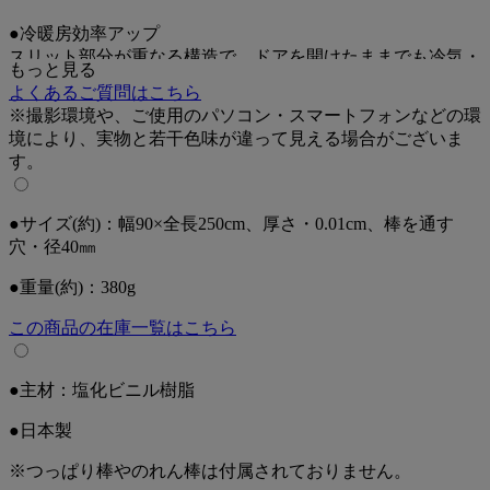
●冷暖房効率アップ
スリット部分が重なる構造で、ドアを開けたままでも冷気・
もっと見る
暖気を逃がしにくく、お部屋を快適に保ちます。
よくあるご質問はこちら
また、エアコンの効きをサポートし、冷暖房のムダを抑える
※撮影環境や、ご使用のパソコン・スマートフォンなどの環
ことで光熱費対策にも役立ちます。
境により、実物と若干色味が違って見える場合がございま
す。
●ポールに通して突っ張るだけの簡単設置
市販のポールに通して、手軽に取り付けできます。
届いたその日から使いやすい仕様になっています。
●サイズ(約)：幅90×全長250cm、厚さ・0.01cm、棒を通す
穴・径40㎜
●見通しのいい半透明
半透明タイプなので向こう側が見え、人にもペットにも安心
●重量(約)：380g
です。
また、圧迫感を抑えてお部屋を明るく保ちます。
この商品の在庫一覧はこちら
●フリーカットOK
●主材：塩化ビニル樹脂
設置場所に合わせて、ハサミで自由にカットできます。
丈の調整ができるので、さまざまな場所に設置しやすい仕様
●日本製
です。
※つっぱり棒やのれん棒は付属されておりません。
●抗菌・防カビ仕様