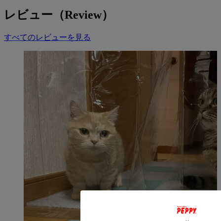
湿気や結露によるカビの発生を抑えます。
レビュー（Review）
【使用方法】
市販のポールに本品を通し、突っ張って設置してください。
すべてのレビューを見る
設置場所のサイズに合わせて、ハサミでカットしてご使用い
ただけます。
【推奨種】
全犬種・全猫種
【ライフステージ】
全年齢
【使用上の注意】
・つっぱり棒やのれん棒は付属しておりません。別途ご用意
ください。
・棒を通す穴のサイズは、直径約40mmです。
・設置場所や使用するポールのサイズをご確認のうえ、ご使
用ください。
【こんな方におすすめ】
・ペットの通り道を確保しながら、冷気・暖気の流出を抑え