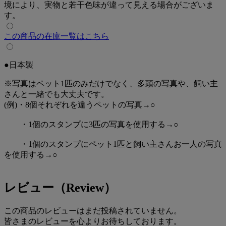
境により、実物と若干色味が違って見える場合がございま
けてご購入ください。
す。
※お支払いはクレジットカードのみとなります。
この商品の在庫一覧はこちら
③ 制作用LINEアカウントに友達登録
スタンプ制作のペット写真を送信してもらう為に、ペピイ
LINEスタンプ用公式アカウント友達追加してください。​追
●日本製
加していただくと、詳細なやりとりの説明メッセージが受け
取れます。
※写真はペット1匹のみだけでなく、多頭の写真や、飼い主
さんと一緒でも大丈夫です。
④ うちの子の写真を送る
(例)・8個それぞれを違うペットの写真→○
「ペピイLINEスタンプ用公式アカウント」を友達追加後
に、
・1個のスタンプに3匹の写真を使用する→○
LINEのトーク画面より、下記の項目をお送りください。
・1個のスタンプにペット1匹と飼い主さんお一人の写真
・ご注文者様のお名前
を使用する→○
・ペットのお名前
・ご注文番号
※ご注文後にお送りする「うちの子LINEスタンプの制作手
レビュー
（Review）
続きについて」メールに記載している7桁の番号。
・ご注文のスタンプ名
この商品のレビューはまだ投稿されていません。
・スタンプのタイトル
皆さまのレビューを心よりお待ちしております。
(例:タロウのご挨拶 ハナコのHappyスタンプ 等)