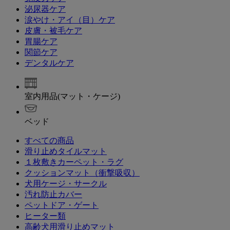
泌尿器ケア
涙やけ・アイ（目）ケア
皮膚・被毛ケア
胃腸ケア
関節ケア
デンタルケア
室内用品(マット・ケージ)
ベッド
すべての商品
滑り止めタイルマット
１枚敷きカーペット・ラグ
クッションマット（衝撃吸収）
犬用ケージ・サークル
汚れ防止カバー
ペットドア・ゲート
ヒーター類
高齢犬用滑り止めマット