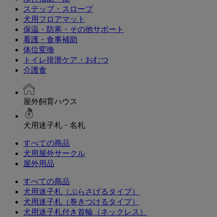
ステップ・スロープ
犬用フロアマット
保温・防寒・その他サポート
看護・食事補助
体位変換
トイレ排泄ケア・おむつ
介護食
屋外飼育ハウス
犬用迷子札・名札
すべての商品
犬用屋外サークル
屋外用品
すべての商品
犬用迷子札（ぶらさげるタイプ）
犬用迷子札（巻きつけるタイプ）
犬用迷子札付き首輪（ネックレス）