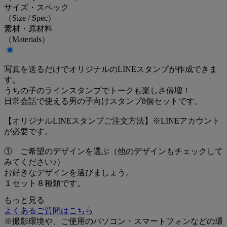
サイズ・スペック
（Size / Spec）
素材・原材料
（Materials）
写真を送るだけでオリジナルのLINEスタンプが作成できま
す。
うちの子のラインスタンプでトークも楽しさ倍増！
日常会話で使える男の子向けスタンプ8個セットです。
【オリジナルLINEスタンプご注文方法】※LINEアカウント
が必要です。
① ご希望のデザインを選ぶ（他のデザインもチェックして
みてください♪）
お好きなデザインを選びましょう。
１セット８種類です。
もっと見る
② ご注文手続き
よくあるご質問はこちら
※オリジナルLINEスタンプは、通常商品や定期便商品、ポ
※撮影環境や、ご使用のパソコン・スマートフォンなどの環
イント交換商品と同時にご購入いただけません。1回ずつ分