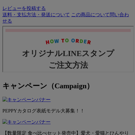
・スタンプにしたいうちの子のお写真×８枚
レビューを投稿する
※スタンプセットに記載されている①～⑧の番号を参考に順
送料・支払方法・発送について
この商品について問い合わ
番にお写真を送信してください。
せる
・吹き出し内にセリフを入れるタイプのスタンプの場合、そ
のセリフ
【ご注意】
・スタンプのタイトルは、LINEスタンプ上に同じ名前があ
った場合、同じタイトルにする事が出来ない為、ご希望のタ
イトルの後ろに「2020.1126.0001」等の数字をつけさせてい
ただく場合がございます。
・ペットが2匹以上の場合は、写真送信の際にお手数です
が、説明等をご入力ください。
キャンペーン（Campaign）
例１）左：タロウ 右：ハナコ
例２）１～４枚目：タロウ ５～８枚目：ハナコ
⑤ プレゼントで受け取る
PEPPYカタログ表紙モデル大募集！！
スタンプの申請後、納品まで約2週間ほどお時間をいただき
ます。
LINE社にスタンプが承認されましたら、お客様のLINEにプ
レゼント納品いたします。
【数量限定 食べ比べセット発売中】愛犬・愛猫とひんやり