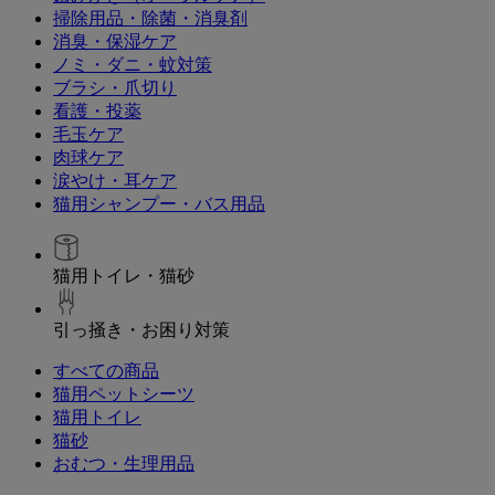
掃除用品・除菌・消臭剤
消臭・保湿ケア
ノミ・ダニ・蚊対策
ブラシ・爪切り
看護・投薬
毛玉ケア
肉球ケア
涙やけ・耳ケア
猫用シャンプー・バス用品
猫用トイレ・猫砂
引っ掻き・お困り対策
すべての商品
猫用ペットシーツ
猫用トイレ
猫砂
おむつ・生理用品