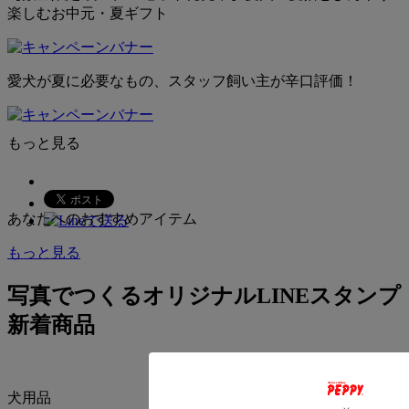
その際、「ペピイLINEスタンプ用公式アカウント」より納
楽しむお中元・夏ギフト
品となります。
愛犬が夏に必要なもの、スタッフ飼い主が辛口評価！
もっと見る
愛猫家スタッフ厳選 猫用おもちゃ
あなたへのおすすめアイテム
もっと見る
写真でつくるオリジナルLINEスタンプ
新着商品
犬用品