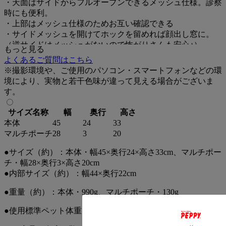
・天面はサイドからフルオープンできるメッシュ仕様。診察
時にも便利。
・上部はメッシュ仕様のためお互い確認できる
・サイドメッシュを開けてホックを留めれば顔出し窓に。
（逆サイドはメッシュがないので怖がりさんも安心♪）
もっと見る
・肩にもかけられる長い取っ手、ショルダーベルト付き
よくあるご質問はこちら
・柔らかくて体に沿うから持ちやすい！
※撮影環境や、ご使用のパソコン・スマートフォンなどの環
境により、実物と若干色味が違って見える場合がございま
★別売りでキャリーに付けられる「マルチポーチ」も販売
す。
中！
・マチがあるため小物が入れやすい
サイズ名称
幅
奥行
高さ
・チャック付きで安心
本体
45
24
33
・500mlペットボトルも入れられる
マルチポーチ
28
3
20
●サイズ（約）：本体・幅45×奥行24×高さ33cm、マルチポー
チ・幅28×奥行3×高さ20cm
●内部サイズ（約）：幅44×奥行22cm
●重量（約）：本体・990g、マルチポーチ・130g
●使用標準ペット体重：～8ｋg