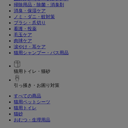
掃除用品・除菌・消臭剤
消臭・保湿ケア
ノミ・ダニ・蚊対策
ブラシ・爪切り
看護・投薬
毛玉ケア
肉球ケア
涙やけ・耳ケア
猫用シャンプー・バス用品
猫用トイレ・猫砂
引っ掻き・お困り対策
すべての商品
猫用ペットシーツ
猫用トイレ
猫砂
おむつ・生理用品