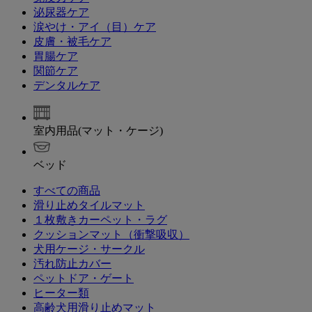
泌尿器ケア
涙やけ・アイ（目）ケア
皮膚・被毛ケア
胃腸ケア
関節ケア
デンタルケア
室内用品(マット・ケージ)
ベッド
すべての商品
滑り止めタイルマット
１枚敷きカーペット・ラグ
クッションマット（衝撃吸収）
犬用ケージ・サークル
汚れ防止カバー
ペットドア・ゲート
ヒーター類
高齢犬用滑り止めマット