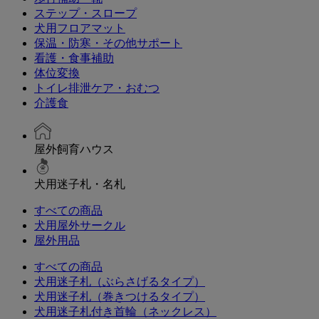
ステップ・スロープ
犬用フロアマット
保温・防寒・その他サポート
看護・食事補助
体位変換
トイレ排泄ケア・おむつ
介護食
屋外飼育ハウス
犬用迷子札・名札
すべての商品
犬用屋外サークル
屋外用品
すべての商品
犬用迷子札（ぶらさげるタイプ）
犬用迷子札（巻きつけるタイプ）
犬用迷子札付き首輪（ネックレス）