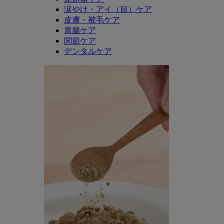
涙やけ・アイ（目）ケア
皮膚・被毛ケア
胃腸ケア
関節ケア
デンタルケア