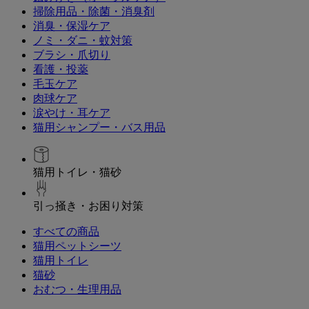
掃除用品・除菌・消臭剤
消臭・保湿ケア
ノミ・ダニ・蚊対策
ブラシ・爪切り
看護・投薬
毛玉ケア
肉球ケア
涙やけ・耳ケア
猫用シャンプー・バス用品
猫用トイレ・猫砂
引っ掻き・お困り対策
すべての商品
猫用ペットシーツ
猫用トイレ
猫砂
おむつ・生理用品