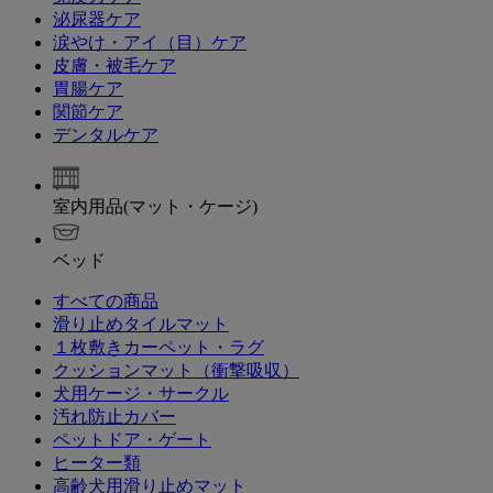
泌尿器ケア
涙やけ・アイ（目）ケア
皮膚・被毛ケア
胃腸ケア
関節ケア
デンタルケア
室内用品(マット・ケージ)
ベッド
すべての商品
滑り止めタイルマット
１枚敷きカーペット・ラグ
クッションマット（衝撃吸収）
犬用ケージ・サークル
汚れ防止カバー
ペットドア・ゲート
ヒーター類
高齢犬用滑り止めマット