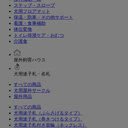
ステップ・スロープ
犬用フロアマット
保温・防寒・その他サポート
看護・食事補助
体位変換
トイレ排泄ケア・おむつ
介護食
屋外飼育ハウス
犬用迷子札・名札
すべての商品
犬用屋外サークル
屋外用品
すべての商品
犬用迷子札（ぶらさげるタイプ）
犬用迷子札（巻きつけるタイプ）
犬用迷子札付き首輪（ネックレス）