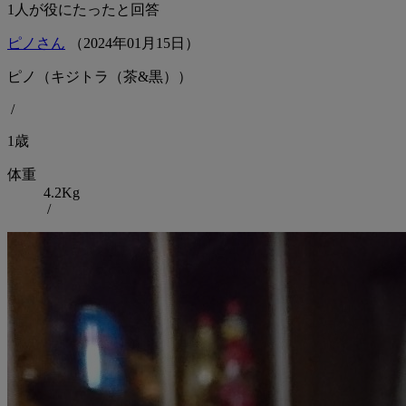
1
人が役にたったと回答
ピノさん
（
2024
年
01
月
15
日）
ピノ（キジトラ（茶&黒））
/
1歳
体重
4.2Kg
/