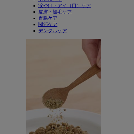
涙やけ・アイ（目）ケア
皮膚・被毛ケア
胃腸ケア
関節ケア
デンタルケア