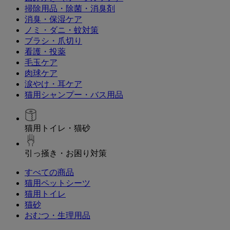
掃除用品・除菌・消臭剤
消臭・保湿ケア
ノミ・ダニ・蚊対策
ブラシ・爪切り
看護・投薬
毛玉ケア
肉球ケア
涙やけ・耳ケア
猫用シャンプー・バス用品
猫用トイレ・猫砂
引っ掻き・お困り対策
すべての商品
猫用ペットシーツ
猫用トイレ
猫砂
おむつ・生理用品