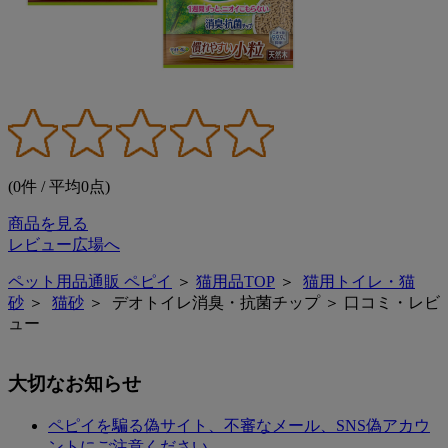
(0件 / 平均0点)
商品を見る
レビュー広場へ
ペット用品通販 ペピイ
＞
猫用品TOP
＞
猫用トイレ・猫
砂
＞
猫砂
＞ デオトイレ消臭・抗菌チップ ＞ 口コミ・レビ
ュー
大切なお知らせ
ペピイを騙る偽サイト、不審なメール、SNS偽アカウ
ントにご注意ください。