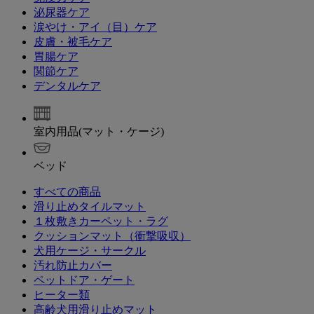
泌尿器ケア
涙やけ・アイ（目）ケア
皮膚・被毛ケア
胃腸ケア
関節ケア
デンタルケア
室内用品(マット・ケージ)
ベッド
すべての商品
滑り止めタイルマット
１枚敷きカーペット・ラグ
クッションマット（衝撃吸収）
犬用ケージ・サークル
汚れ防止カバー
ペットドア・ゲート
ヒーター類
高齢犬用滑り止めマット