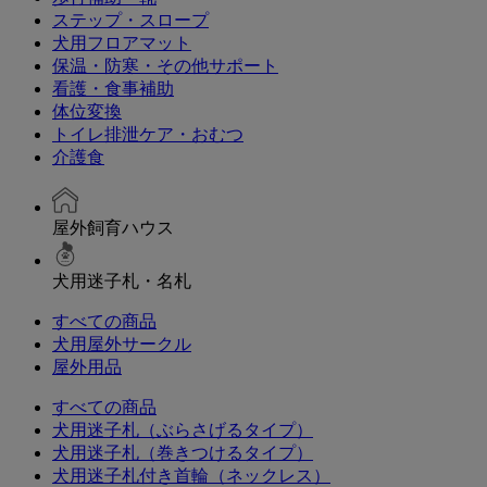
ステップ・スロープ
犬用フロアマット
保温・防寒・その他サポート
看護・食事補助
体位変換
トイレ排泄ケア・おむつ
介護食
屋外飼育ハウス
犬用迷子札・名札
すべての商品
犬用屋外サークル
屋外用品
すべての商品
犬用迷子札（ぶらさげるタイプ）
犬用迷子札（巻きつけるタイプ）
犬用迷子札付き首輪（ネックレス）