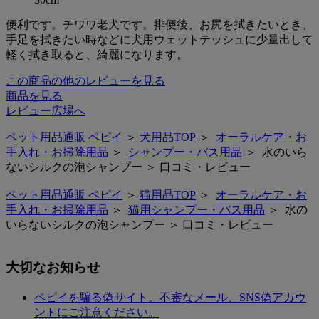
便利です。チワワ老犬です。排便後、お尻を拭きたいとき、
手足を拭きたい時などに犬用ウェットテッシュに少量出して
軽く拭き取ると、綺麗になります。
この商品の他のレビューを見る
商品を見る
レビュー広場へ
ペット用品通販 ペピイ
＞
犬用品TOP
＞
オーラルケア・お
手入れ・お掃除用品
＞
シャンプー・バス用品
＞ 水のいら
ないシルクの泡シャンプー ＞ 口コミ・レビュー
ペット用品通販 ペピイ
＞
猫用品TOP
＞
オーラルケア・お
手入れ・お掃除用品
＞
猫用シャンプー・バス用品
＞ 水の
いらないシルクの泡シャンプー ＞ 口コミ・レビュー
大切なお知らせ
ペピイを騙る偽サイト、不審なメール、SNS偽アカウ
ントにご注意ください。