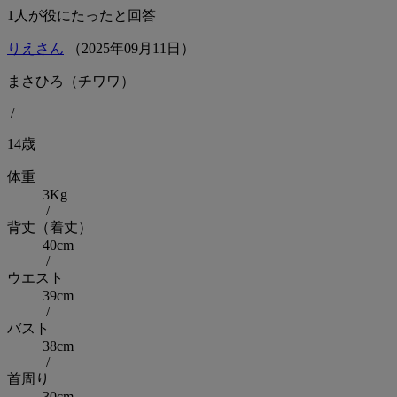
1
人が役にたったと回答
りえさん
（
2025
年
09
月
11
日）
まさひろ（チワワ）
/
14歳
体重
3Kg
/
背丈（着丈）
40cm
/
ウエスト
39cm
/
バスト
38cm
/
首周り
30cm