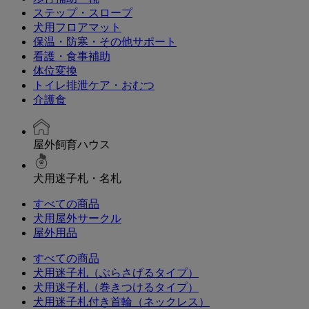
ステップ・スロープ
犬用フロアマット
保温・防寒・その他サポート
看護・食事補助
体位変換
トイレ排泄ケア・おむつ
介護食
屋外飼育ハウス
犬用迷子札・名札
すべての商品
犬用屋外サークル
屋外用品
すべての商品
犬用迷子札（ぶらさげるタイプ）
犬用迷子札（巻きつけるタイプ）
犬用迷子札付き首輪（ネックレス）