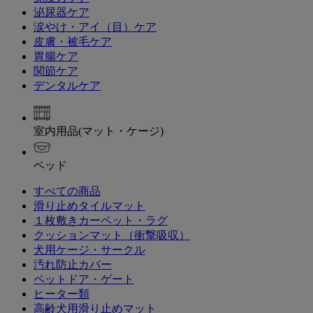
泌尿器ケア
涙やけ・アイ（目）ケア
皮膚・被毛ケア
胃腸ケア
関節ケア
デンタルケア
室内用品(マット・ケージ)
ベッド
すべての商品
滑り止めタイルマット
１枚敷きカーペット・ラグ
クッションマット（衝撃吸収）
犬用ケージ・サークル
汚れ防止カバー
ペットドア・ゲート
ヒーター類
高齢犬用滑り止めマット