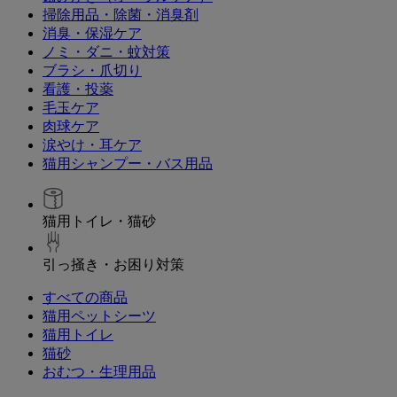
掃除用品・除菌・消臭剤
消臭・保湿ケア
ノミ・ダニ・蚊対策
ブラシ・爪切り
看護・投薬
毛玉ケア
肉球ケア
涙やけ・耳ケア
猫用シャンプー・バス用品
猫用トイレ・猫砂
引っ掻き・お困り対策
すべての商品
猫用ペットシーツ
猫用トイレ
猫砂
おむつ・生理用品