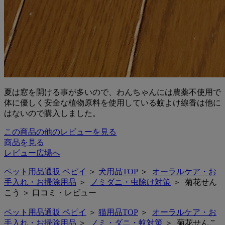
夏は窓を開ける事が多いので、わんちゃんには農薬不使用で
体に優しく安全な植物原料を使用している蚊よけ線香は他に
はないので購入しました。
この商品の他のレビューを見る
商品を見る
レビュー広場へ
ペット用品通販 ペピイ
＞
犬用品TOP
＞
オーラルケア・お
手入れ・お掃除用品
＞
ノミダニ・虫除け対策
＞ 菊花せん
こう ＞ 口コミ・レビュー
ペット用品通販 ペピイ
＞
猫用品TOP
＞
オーラルケア・お
手入れ・お掃除用品
＞
ノミ・ダニ・蚊対策
＞ 菊花せんこ