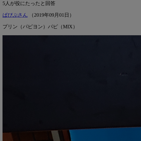
5
人が役にたったと回答
ぱぴぷさん
（
2019
年
09
月
01
日）
プリン（パピヨン）パピ（MIX）