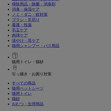
掃除用品・除菌・消臭剤
消臭・保湿ケア
ノミ・ダニ・蚊対策
ブラシ・爪切り
看護・投薬
毛玉ケア
肉球ケア
涙やけ・耳ケア
猫用シャンプー・バス用品
猫用トイレ・猫砂
引っ掻き・お困り対策
すべての商品
猫用ペットシーツ
猫用トイレ
猫砂
おむつ・生理用品