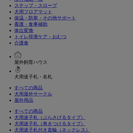
ステップ・スロープ
犬用フロアマット
保温・防寒・その他サポート
看護・食事補助
体位変換
トイレ排泄ケア・おむつ
介護食
屋外飼育ハウス
犬用迷子札・名札
すべての商品
犬用屋外サークル
屋外用品
すべての商品
犬用迷子札（ぶらさげるタイプ）
犬用迷子札（巻きつけるタイプ）
犬用迷子札付き首輪（ネックレス）