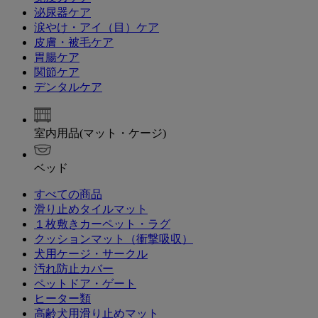
泌尿器ケア
涙やけ・アイ（目）ケア
皮膚・被毛ケア
胃腸ケア
関節ケア
デンタルケア
室内用品(マット・ケージ)
ベッド
すべての商品
滑り止めタイルマット
１枚敷きカーペット・ラグ
クッションマット（衝撃吸収）
犬用ケージ・サークル
汚れ防止カバー
ペットドア・ゲート
ヒーター類
高齢犬用滑り止めマット