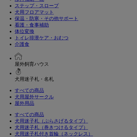
ステップ・スロープ
犬用フロアマット
保温・防寒・その他サポート
看護・食事補助
体位変換
トイレ排泄ケア・おむつ
介護食
屋外飼育ハウス
犬用迷子札・名札
すべての商品
犬用屋外サークル
屋外用品
すべての商品
犬用迷子札（ぶらさげるタイプ）
犬用迷子札（巻きつけるタイプ）
犬用迷子札付き首輪（ネックレス）