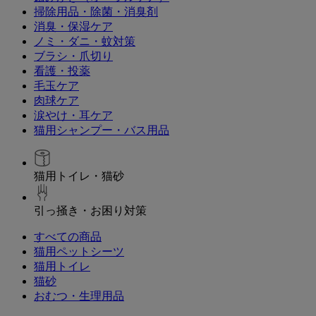
掃除用品・除菌・消臭剤
消臭・保湿ケア
ノミ・ダニ・蚊対策
ブラシ・爪切り
看護・投薬
毛玉ケア
肉球ケア
涙やけ・耳ケア
猫用シャンプー・バス用品
猫用トイレ・猫砂
引っ掻き・お困り対策
すべての商品
猫用ペットシーツ
猫用トイレ
猫砂
おむつ・生理用品