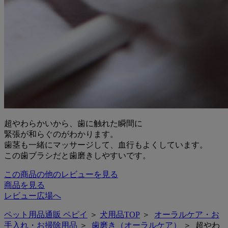
超やわらかいから、歯に触れた瞬間に
緊張が和らぐのがわかります。
歯茎も一緒にマッサージして、血行もよくしています。
この歯ブラシだと歯磨きしやすいです。
この商品の他のレビューを見る
商品を見る
レビュー広場へ
ペット用品通販 ペピイ
＞
犬用品TOP
＞
オーラルケア・お
手入れ・お掃除用品
＞
歯磨き（オーラルケア）
＞ 超やわ