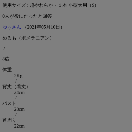
使用サイズ : 超やわらか・１本 小型犬用（S)
0
人が役にたったと回答
ゆぅさん
（
2021
年
05
月
10
日）
めるも（ポメラニアン）
/
8歳
体重
2Kg
/
背丈（着丈）
24cm
/
バスト
28cm
/
首周り
22cm