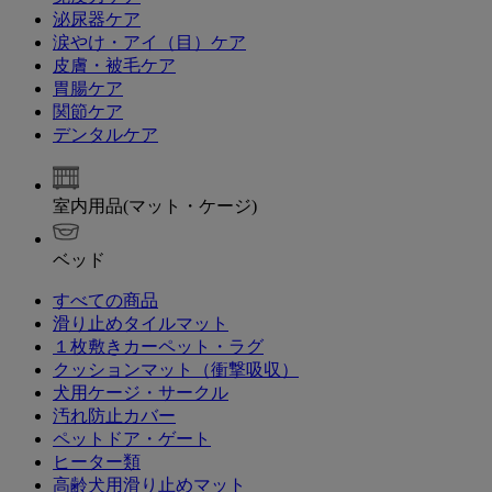
泌尿器ケア
涙やけ・アイ（目）ケア
皮膚・被毛ケア
胃腸ケア
関節ケア
デンタルケア
室内用品(マット・ケージ)
ベッド
すべての商品
滑り止めタイルマット
１枚敷きカーペット・ラグ
クッションマット（衝撃吸収）
犬用ケージ・サークル
汚れ防止カバー
ペットドア・ゲート
ヒーター類
高齢犬用滑り止めマット