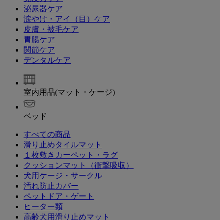
泌尿器ケア
涙やけ・アイ（目）ケア
皮膚・被毛ケア
胃腸ケア
関節ケア
デンタルケア
室内用品(マット・ケージ)
ベッド
すべての商品
滑り止めタイルマット
１枚敷きカーペット・ラグ
クッションマット（衝撃吸収）
犬用ケージ・サークル
汚れ防止カバー
ペットドア・ゲート
ヒーター類
高齢犬用滑り止めマット