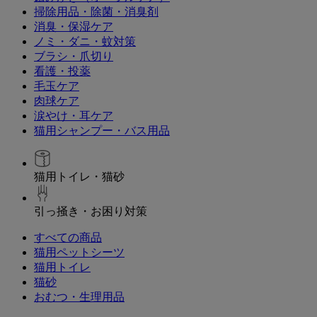
掃除用品・除菌・消臭剤
消臭・保湿ケア
ノミ・ダニ・蚊対策
ブラシ・爪切り
看護・投薬
毛玉ケア
肉球ケア
涙やけ・耳ケア
猫用シャンプー・バス用品
猫用トイレ・猫砂
引っ掻き・お困り対策
すべての商品
猫用ペットシーツ
猫用トイレ
猫砂
おむつ・生理用品