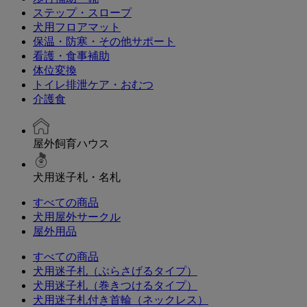
ステップ・スロープ
犬用フロアマット
保温・防寒・その他サポート
看護・食事補助
体位変換
トイレ排泄ケア・おむつ
介護食
屋外飼育ハウス
犬用迷子札・名札
すべての商品
犬用屋外サークル
屋外用品
すべての商品
犬用迷子札（ぶらさげるタイプ）
犬用迷子札（巻きつけるタイプ）
犬用迷子札付き首輪（ネックレス）